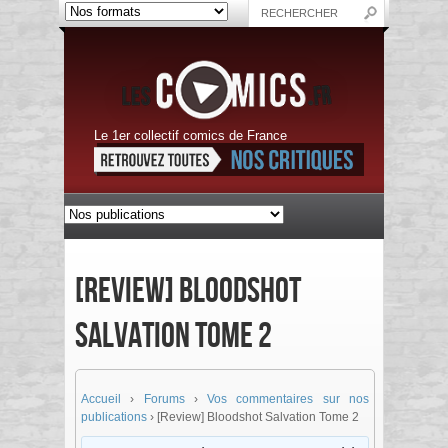
Le 1er collectif comics de France
[Review] Bloodshot
Salvation Tome 2
Accueil
›
Forums
›
Vos commentaires sur nos
publications
›
[Review] Bloodshot Salvation Tome 2