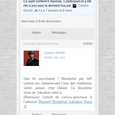
Ce sujet contient 0 réponse, 1 participant et a été
mis à jour pour la dernière fois par
Comics
Grinch’
, le
il y a 7 années et 6 mois
.
Vous lisez 0 fil de discussion
Auteur
Messages
21 janvier 2019 à 8 h 05 min
#25094
Comics Grinch’
Maître des clés
Une fin rayonnante ! Bloodshot par Jeff
Lemire est certainement l’une des meilleures
séries parues chez Valiant. Ce deuxième
tome de Salvation vient a
[Retrouvez l’article de comics-grincheux à
l’adresse
[Review] Bloodshot Salvation Tome
2
]
Auteur
Messages