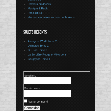
L’envers du décors
Musique & Radio
Pop Culture
Vos commentaires sur nos publications
SUJETS RÉCENTS
Avengers World Tome 2
Ultimates Tome 1
G.I. Joe Tome 3
La Sorcière Rouge et Vif-Argent
Gargoyles Tome 1
Identifiant:
Mot de passe:
Rester connecté
Connexion