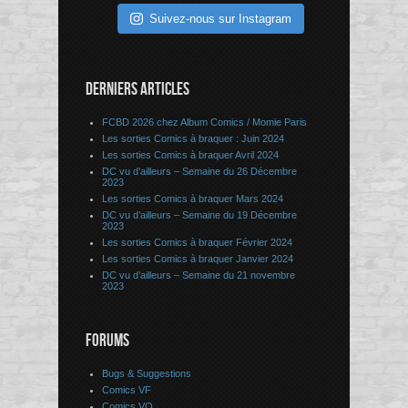
Suivez-nous sur Instagram
DERNIERS ARTICLES
FCBD 2026 chez Album Comics / Momie Paris
Les sorties Comics à braquer : Juin 2024
Les sorties Comics à braquer Avril 2024
DC vu d’ailleurs – Semaine du 26 Décembre
2023
Les sorties Comics à braquer Mars 2024
DC vu d’ailleurs – Semaine du 19 Décembre
2023
Les sorties Comics à braquer Février 2024
Les sorties Comics à braquer Janvier 2024
DC vu d’ailleurs – Semaine du 21 novembre
2023
FORUMS
Bugs & Suggestions
Comics VF
Comics VO