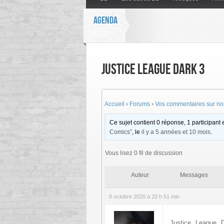
AGENDA
Justice League Dark 3
Accueil
›
Forums
›
Vos commentaires sur nos
Ce sujet contient 0 réponse, 1 participant e
Comics”
, le
il y a 5 années et 10 mois
.
Vous lisez 0 fil de discussion
Auteur
Messages
8 octobre 2020 à 20 h 51 min
Justice League D