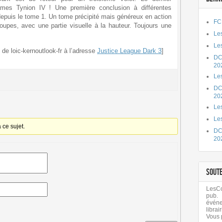
mes Tynion IV ! Une première conclusion à différentes
depuis le tome 1. Un tome précipité mais généreux en action
FC
upes, avec une partie visuelle à la hauteur. Toujours une
Les
Les
e de loic-kernoutlook-fr à l’adresse
Justice League Dark 3
]
DC
20
Le
DC
20
Les
Le
ce sujet.
DC
20
SOUT
LesCom
pub.
évén
librair
Vous 