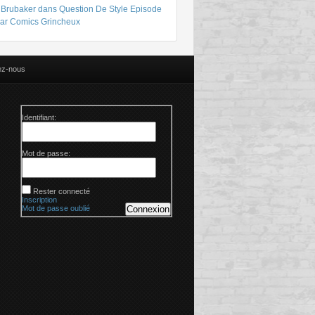
 Brubaker dans Question De Style Episode
par Comics Grincheux
ez-nous
Identifiant:
Mot de passe:
Rester connecté
Inscription
Mot de passe oublié
Connexion