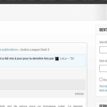
IDENT
Identi
 publications
›
Justice League Dark 3
t a été mis à jour pour la dernière fois par
LoLo – “Dr
Mot d
Re
Inscri
Mot d
#35566
DERNI
ark est de retour pour un troisième volet. Le dernier