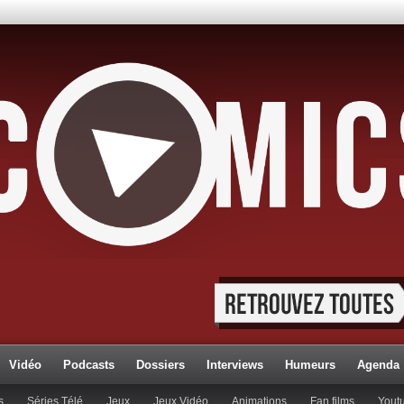
Vidéo
Podcasts
Dossiers
Interviews
Humeurs
Agenda
s
Séries Télé
Jeux
Jeux Vidéo
Animations
Fan films
Yout