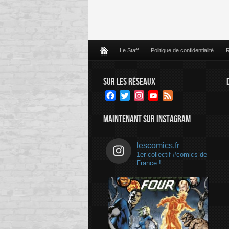
Le Staff
Politique de confidentialité
R
SUR LES RÉSEAUX
Facebook
Twitter
Instagram
YouTube
Feed
Channel
MAINTENANT SUR INSTAGRAM
lescomics.fr
1er collectif #comics de
France !