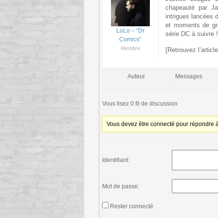
chapeauté par Ja
intrigues lancées 
et moments de gro
LoLo – “Dr
série DC à suivre !
Comics”
Membre
[Retrouvez l’articl
Auteur
Messages
Vous lisez 0 fil de discussion
Vous devez être connecté pour répondre à 
Identifiant:
Mot de passe:
Rester connecté