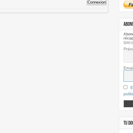
Connexion
ABON
Abonn
récap
(pas 
Prén
Emai
E
polit
TU DOI