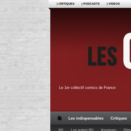
| CRITIQUES
| PODCASTS
| VIDEOS
Le 1er collectif comics de France
Les indispensables
Critiques
BD
Les autres BD
Kiosques
Film