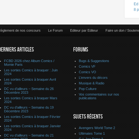
Ed
8 
èglement de nos concours
Le Forum
Editeur par Editeur
Faire un don / Souten
DERNIERS ARTICLES
FORUMS
FCBD 2026 chez Album Comics /
Bugs & Suggestions
Momie Paris
Comics VF
Les sorties Comics à braquer : Juin
Comics VO
2024
L’envers du décors
Les sorties Comics à braquer Avril
2024
Musique & Radio
DC vu d’ailleurs – Semaine du 26
Pop Culture
Décembre 2023
Vos commentaires sur nos
Les sorties Comics à braquer Mars
publications
2024
DC vu d’ailleurs – Semaine du 19
Décembre 2023
SUJETS RÉCENTS
Les sorties Comics à braquer Février
2024
Les sorties Comics à braquer Janvier
Avengers World Tome 2
2024
Ultimates Tome 1
DC vu d’ailleurs – Semaine du 21
novembre 2023
G.I. Joe Tome 3