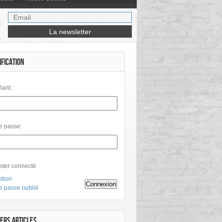
IFICATION
fiant:
e passe:
ster connecté
ption
Connexion
e passe oublié
ERS ARTICLES