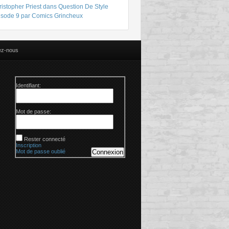
istopher Priest dans Question De Style
isode 9 par Comics Grincheux
ez-nous
Identifiant:
Mot de passe:
Rester connecté
Inscription
Mot de passe oublié
Connexion