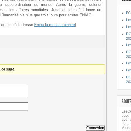
r superordinateur du monde. Après la guerre, celui-ci
ment les affaires mondiales. Jusqu’au jour où il lance un
FC
L’humanité n’a plus que trois jours pour arrêter ENIAC.
Les
e de nico à l’adresse
Eniac la menace binaire
]
Les
DC
20
Le
DC
20
Les
ce sujet.
Le
DC
20
SOUT
LesCom
pub.
évén
librair
Connexion
Vous 