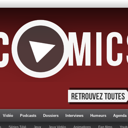
Vidéo
Podcasts
Dossiers
Interviews
Humeurs
Agenda
s
Séries Télé
Jeux
Jeux Vidéo
Animations
Fan films
Yout