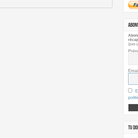
ABON
Abonn
récap
(pas 
Prén
Emai
E
polit
TU DOI