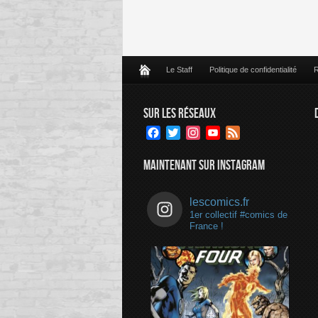
Le Staff
Politique de confidentialité
R
SUR LES RÉSEAUX
Facebook
Twitter
Instagram
YouTube
Feed
Channel
MAINTENANT SUR INSTAGRAM
lescomics.fr
1er collectif #comics de
France !