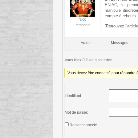
ENIAC, le premie
manipule discrète
compte à rebours. 
Nico
Participant
[Retrouvez l’articl
Auteur
Messages
Vous lisez 0 fil de discussion
Vous devez être connecté pour répondre à 
Identifiant:
Mot de passe:
Rester connecté