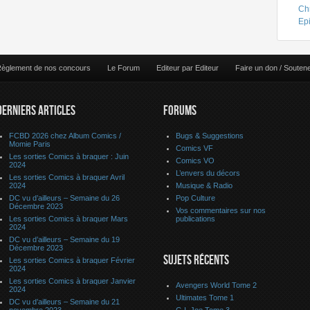
Chr
Ep
èglement de nos concours
Le Forum
Editeur par Editeur
Faire un don / Souten
DERNIERS ARTICLES
FORUMS
FCBD 2026 chez Album Comics /
Bugs & Suggestions
Momie Paris
Comics VF
Les sorties Comics à braquer : Juin
Comics VO
2024
L’envers du décors
Les sorties Comics à braquer Avril
2024
Musique & Radio
DC vu d’ailleurs – Semaine du 26
Pop Culture
Décembre 2023
Vos commentaires sur nos
Les sorties Comics à braquer Mars
publications
2024
DC vu d’ailleurs – Semaine du 19
Décembre 2023
SUJETS RÉCENTS
Les sorties Comics à braquer Février
2024
Les sorties Comics à braquer Janvier
Avengers World Tome 2
2024
Ultimates Tome 1
DC vu d’ailleurs – Semaine du 21
novembre 2023
G.I. Joe Tome 3