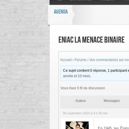
AGENDA
Eniac la menace binaire
Accueil
›
Forums
›
Vos commentaires sur nos
Ce sujet contient 0 réponse, 1 participant e
année et 10 mois
.
Vous lisez 0 fil de discussion
Auteur
Messages
30 septembre 2024 à 9 h 00 min
En 1945, les États