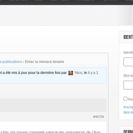
IDENT
Identi
 publications
›
Eniac la menace binaire
t a été mis à jour pour la dernière fois par
Nico
, le
il y a 1
Mot d
Re
Inscri
Mot d
#46759
DERNI
-Unis ont trouvé comment vaincre les puissances de l’Axe :