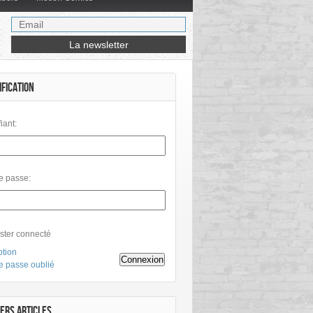
IFICATION
fiant:
e passe:
ster connecté
ption
Connexion
e passe oublié
ERS ARTICLES