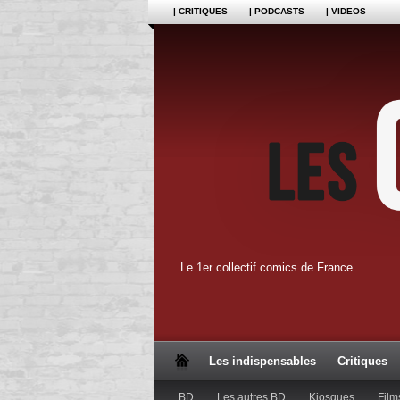
| CRITIQUES
| PODCASTS
| VIDEOS
Le 1er collectif comics de France
Les indispensables
Critiques
BD
Les autres BD
Kiosques
Film