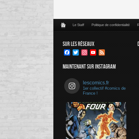
Le Staff
Politique de confidentialité
R
SUR LES RÉSEAUX
Facebook
Twitter
Instagram
YouTube
Feed
Channel
MAINTENANT SUR INSTAGRAM
lescomics.fr
1er collectif #comics de
France !