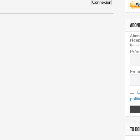
Connexion
ABON
Abonn
récap
(pas 
Prén
Emai
E
polit
TU DOI