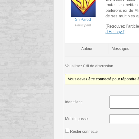
toutes les petites
parlerons ici de Mi
de ses multiples a
Sn Parod
Participant
[Retrouvez l’artic
d’Hellboy !
]
Auteur
Messages
Vous lisez 0 fil de discussion
Vous devez être connecté pour répondre à 
Identifiant:
Mot de passe:
Rester connecté