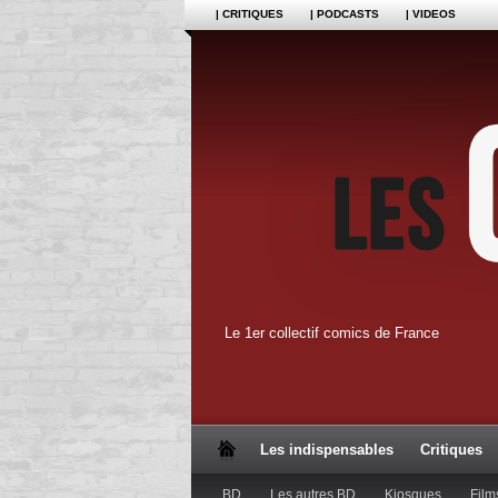
| CRITIQUES
| PODCASTS
| VIDEOS
Le 1er collectif comics de France
Les indispensables
Critiques
BD
Les autres BD
Kiosques
Film