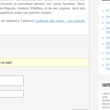
 histoires et anecdotes derrière nos cases favorites. Nous
ke Mignola, créateur d’Hellboy, et de ses origines, ainsi que
FC
pparitions avant son premier numéro
Les
le de snparod à l’adresse
Coulisses des cases : Les origines
Les
DC
20
Le
DC
20
Les
Le
ce sujet.
DC
20
SOUT
LesCom
pub.
évén
librair
Vous 