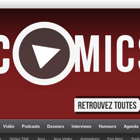
Vidéo
Podcasts
Dossiers
Interviews
Humeurs
Agenda
s
Séries Télé
Jeux
Jeux Vidéo
Animations
Fan films
Yout