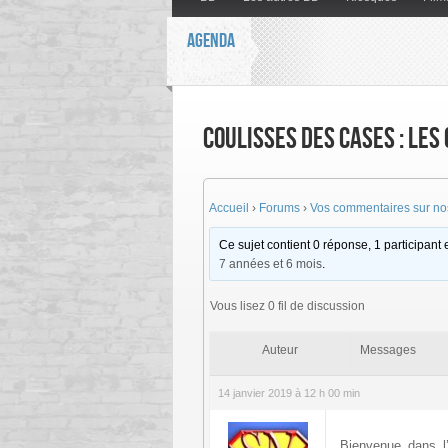
AGENDA
Coulisses des cases : Les 
Accueil
›
Forums
›
Vos commentaires sur nos
Ce sujet contient 0 réponse, 1 participant e
7 années et 6 mois
.
Vous lisez 0 fil de discussion
Auteur
Messages
14 janvier 2019 à 12 h 00 min
Bienvenue dans l’