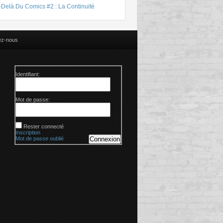
-Delà Du Comics #2 : La Continuité
ez-nous
Identifiant:
Mot de passe:
Rester connecté
Inscription
Mot de passe oublié
Connexion