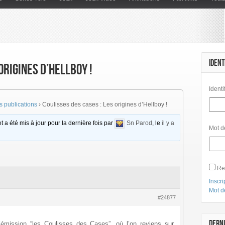
IDENT
origines d’Hellboy !
Identi
 publications
›
Coulisses des cases : Les origines d’Hellboy !
t a été mis à jour pour la dernière fois par
Sn Parod
, le
il y a
Mot d
Re
Inscri
Mot d
#24877
DERNI
émission “les Coulisses des Cases”, où l’on reviens sur