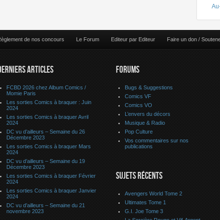
Au
èglement de nos concours
Le Forum
Editeur par Editeur
Faire un don / Souten
DERNIERS ARTICLES
FORUMS
FCBD 2026 chez Album Comics /
Bugs & Suggestions
Momie Paris
Comics VF
Les sorties Comics à braquer : Juin
Comics VO
2024
L’envers du décors
Les sorties Comics à braquer Avril
2024
Musique & Radio
DC vu d’ailleurs – Semaine du 26
Pop Culture
Décembre 2023
Vos commentaires sur nos
Les sorties Comics à braquer Mars
publications
2024
DC vu d’ailleurs – Semaine du 19
Décembre 2023
SUJETS RÉCENTS
Les sorties Comics à braquer Février
2024
Les sorties Comics à braquer Janvier
Avengers World Tome 2
2024
Ultimates Tome 1
DC vu d’ailleurs – Semaine du 21
novembre 2023
G.I. Joe Tome 3
La Sorcière Rouge et Vif-Argent