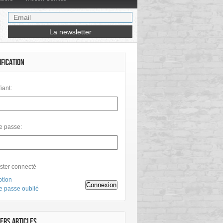
IFICATION
fiant:
e passe:
ster connecté
ption
Connexion
e passe oublié
ERS ARTICLES