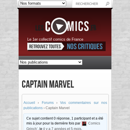
Le 1er collectif comics de France
Captain Marvel
Accueil
›
Forums
›
Vos commentaires sur nos
publications
›
Captain Marvel
Ce sujet contient 0 réponse, 1 participant et a été
mis à jour pour la dernière fois par
Comics
Grinch’
, le
il y a 7 années et 5 mois
.