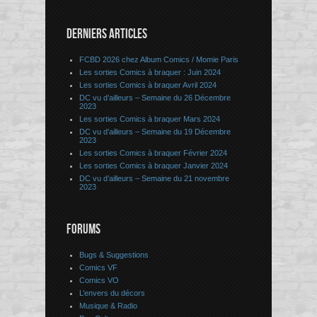
DERNIERS ARTICLES
FCBD 2026 chez Album Comics / Momie Paris
Les sorties Comics à braquer : Juin 2024
Les sorties Comics à braquer Avril 2024
DC vu d’ailleurs – Semaine du 26 Décembre
2023
Les sorties Comics à braquer Mars 2024
DC vu d’ailleurs – Semaine du 19 Décembre
2023
Les sorties Comics à braquer Février 2024
Les sorties Comics à braquer Janvier 2024
DC vu d’ailleurs – Semaine du 21 novembre
2023
FORUMS
Bugs & Suggestions
Comics VF
Comics VO
L’envers du décors
Musique & Radio