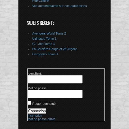
Pop Culture
Vos commentaires sur nos publications
SUJETS RÉCENTS
Avengers World Tome 2
Ultimates Tome 1
G.I. Joe Tome 3
La Sorcière Rouge et Vif-Argent
Gargoyles Tome 1
Identifiant:
Mot de passe:
Rester connecté
Connexion
Inscription
Mot de passe oublié