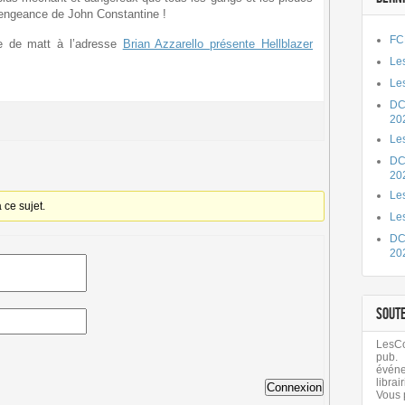
engeance de John Constantine !
FC
cle de matt à l’adresse
Brian Azzarello présente Hellblazer
Les
Les
DC
20
Le
DC
20
Les
ce sujet.
Le
DC
20
SOUT
LesCom
pub.
évén
librair
Connexion
Vous 