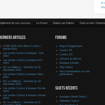
[C
Ma
èglement de nos concours
Le Forum
Editeur par Editeur
Faire un don / Souten
DERNIERS ARTICLES
FORUMS
FCBD 2026 chez Album Comics /
Bugs & Suggestions
Momie Paris
Comics VF
Les sorties Comics à braquer : Juin
Comics VO
2024
L’envers du décors
Les sorties Comics à braquer Avril
2024
Musique & Radio
DC vu d’ailleurs – Semaine du 26
Pop Culture
Décembre 2023
Vos commentaires sur nos
Les sorties Comics à braquer Mars
publications
2024
DC vu d’ailleurs – Semaine du 19
Décembre 2023
SUJETS RÉCENTS
Les sorties Comics à braquer Février
2024
Les sorties Comics à braquer Janvier
Avengers World Tome 2
2024
Ultimates Tome 1
DC vu d’ailleurs – Semaine du 21
novembre 2023
G.I. Joe Tome 3