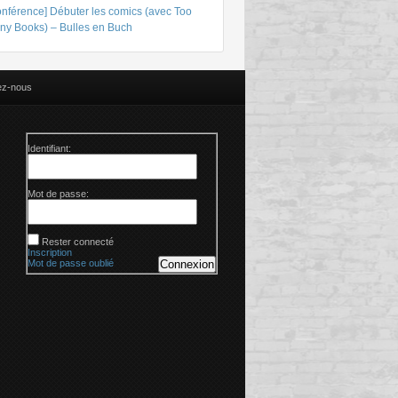
onférence] Débuter les comics (avec Too
ny Books) – Bulles en Buch
ez-nous
Identifiant:
Mot de passe:
Rester connecté
Inscription
Mot de passe oublié
Connexion