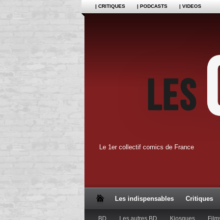
| CRITIQUES
| PODCASTS
| VIDEOS
Le 1er collectif comics de France
Les indispensables
Critiques
BD
Les autres BD
Kiosques
Film