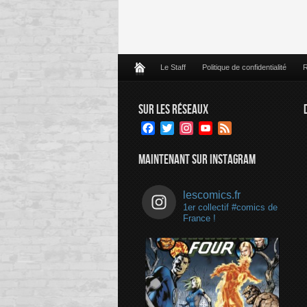
Le Staff
Politique de confidentialité
R
SUR LES RÉSEAUX
Facebook
Twitter
Instagram
YouTube
Feed
Channel
MAINTENANT SUR INSTAGRAM
lescomics.fr
1er collectif #comics de
France !