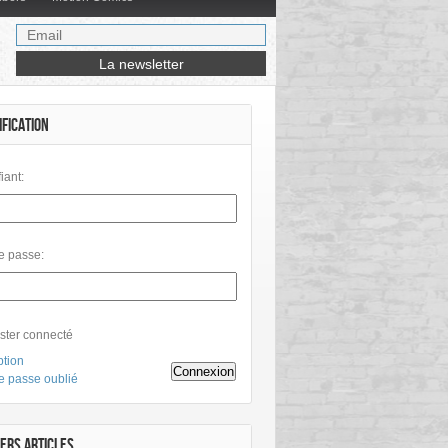
IFICATION
fiant:
e passe:
ster connecté
ption
Connexion
e passe oublié
ERS ARTICLES