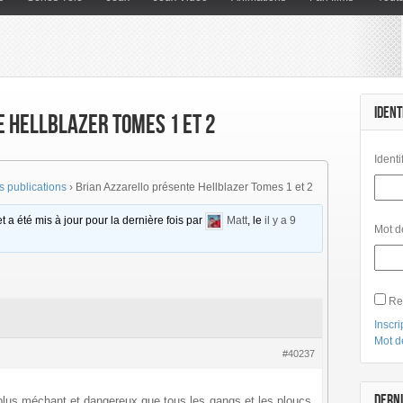
IDENT
 Hellblazer Tomes 1 et 2
Identi
 publications
›
Brian Azzarello présente Hellblazer Tomes 1 et 2
t a été mis à jour pour la dernière fois par
Matt
, le
il y a 9
Mot d
Re
Inscri
Mot d
#40237
DERNI
plus méchant et dangereux que tous les gangs et les ploucs