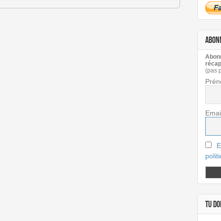
ABON
Abonn
récap
(pas 
Prén
Emai
E
polit
TU DOI