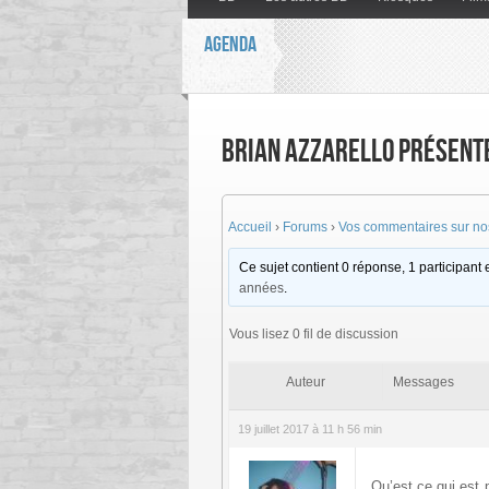
AGENDA
Brian Azzarello présente
Accueil
›
Forums
›
Vos commentaires sur nos
Ce sujet contient 0 réponse, 1 participant e
années
.
Vous lisez 0 fil de discussion
Auteur
Messages
19 juillet 2017 à 11 h 56 min
Qu’est ce qui est 