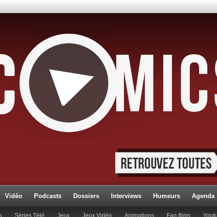
Vidéo
Podcasts
Dossiers
Interviews
Humeurs
Agenda
s
Séries Télé
Jeux
Jeux Vidéo
Animations
Fan films
Yout