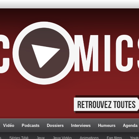
Vidéo
Podcasts
Dossiers
Interviews
Humeurs
Agenda
s
Séries Télé
Jeux
Jeux Vidéo
Animations
Fan films
Yout