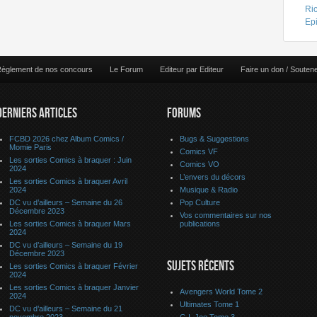
Ri
Ep
èglement de nos concours
Le Forum
Editeur par Editeur
Faire un don / Souten
DERNIERS ARTICLES
FORUMS
FCBD 2026 chez Album Comics /
Bugs & Suggestions
Momie Paris
Comics VF
Les sorties Comics à braquer : Juin
Comics VO
2024
L’envers du décors
Les sorties Comics à braquer Avril
2024
Musique & Radio
DC vu d’ailleurs – Semaine du 26
Pop Culture
Décembre 2023
Vos commentaires sur nos
Les sorties Comics à braquer Mars
publications
2024
DC vu d’ailleurs – Semaine du 19
Décembre 2023
SUJETS RÉCENTS
Les sorties Comics à braquer Février
2024
Les sorties Comics à braquer Janvier
Avengers World Tome 2
2024
Ultimates Tome 1
DC vu d’ailleurs – Semaine du 21
novembre 2023
G.I. Joe Tome 3