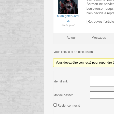
Batman ne parvient
bouleverser jusqu
bien décidé à repre
MidnighterComi
cs
[Retrouvez l’artic
Participant
Auteur
Messages
Vous lisez 0 fil de discussion
Vous devez être connecté pour répondre à 
Identifiant:
Mot de passe:
Rester connecté