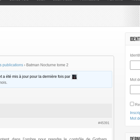
IDENT
Identi
 publications
›
Batman Nocturne tome 2
t a été mis à jour pour la dernière fois par
Mot d
mois
.
Re
Inscri
Mot d
#45391
DERNI
ntent dans l’ombre pour prendre le contrôle de Gotham.