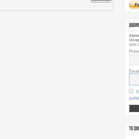
ABON
Abonn
récap
(pas 
Prén
Emai
E
polit
TU DOI