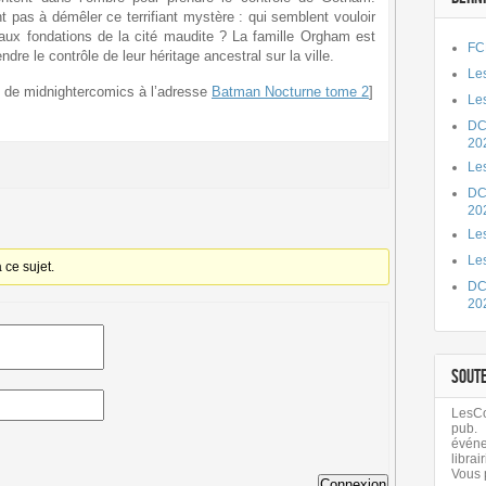
 pas à démêler ce terrifiant mystère : qui semblent vouloir
’aux fondations de la cité maudite ? La famille Orgham est
FC
ndre le contrôle de leur héritage ancestral sur la ville.
Les
le de midnightercomics à l’adresse
Batman Nocturne tome 2
]
Les
DC
20
Le
DC
20
Les
Le
ce sujet.
DC
20
SOUT
LesCom
pub.
évén
librair
Vous 
Connexion