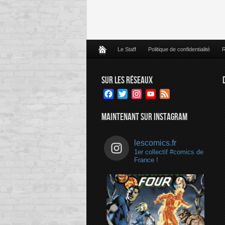
Le Staff
Politique de confidentialité
R
SUR LES RÉSEAUX
Facebook
Twitter
Instagram
YouTube
Feed
Channel
MAINTENANT SUR INSTAGRAM
lescomics.fr
1er collectif #comics de
France !