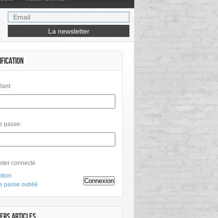
IFICATION
fiant:
e passe:
ster connecté
ption
Connexion
e passe oublié
ERS ARTICLES