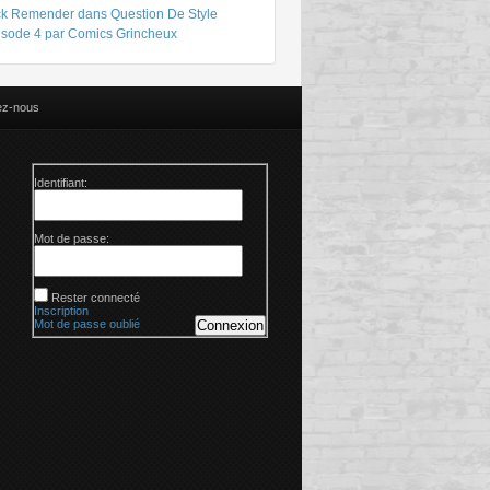
ck Remender dans Question De Style
isode 4 par Comics Grincheux
ez-nous
Identifiant:
Mot de passe:
Rester connecté
Inscription
Mot de passe oublié
Connexion