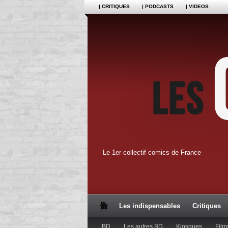
| CRITIQUES
| PODCASTS
| VIDEOS
Le 1er collectif comics de France
Les indispensables
Critiques
BD
Les autres BD
Kiosques
Film