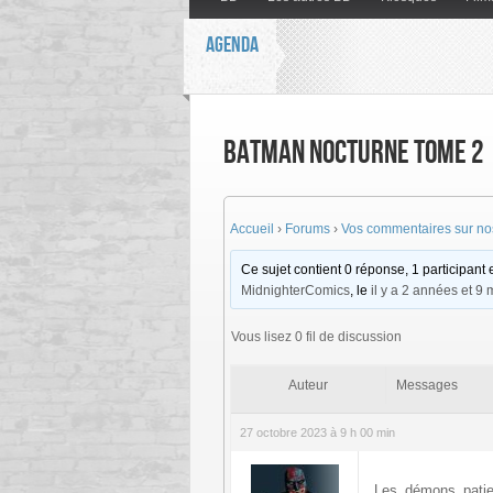
AGENDA
Batman Nocturne tome 2
Accueil
›
Forums
›
Vos commentaires sur nos
Ce sujet contient 0 réponse, 1 participant e
MidnighterComics
, le
il y a 2 années et 9 
Vous lisez 0 fil de discussion
Auteur
Messages
27 octobre 2023 à 9 h 00 min
Les démons patie