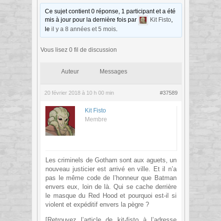
Ce sujet contient 0 réponse, 1 participant et a été
mis à jour pour la dernière fois par
Kit Fisto
,
le
il y a 8 années et 5 mois
.
Vous lisez 0 fil de discussion
Auteur
Messages
20 février 2018 à 10 h 00 min
#37589
Kit Fisto
Membre
Les criminels de Gotham sont aux aguets, un
nouveau justicier est arrivé en ville. Et il n’a
pas le même code de l’honneur que Batman
envers eux, loin de là. Qui se cache derrière
le masque du Red Hood et pourquoi est-il si
violent et expéditif envers la pègre ?
[Retrouvez l’article de kit-fisto à l’adresse