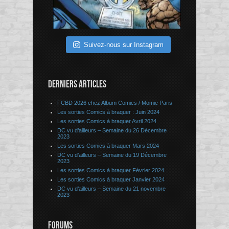
Suivez-nous sur Instagram
DERNIERS ARTICLES
FCBD 2026 chez Album Comics / Momie Paris
Les sorties Comics à braquer : Juin 2024
Les sorties Comics à braquer Avril 2024
DC vu d’ailleurs – Semaine du 26 Décembre
2023
Les sorties Comics à braquer Mars 2024
DC vu d’ailleurs – Semaine du 19 Décembre
2023
Les sorties Comics à braquer Février 2024
Les sorties Comics à braquer Janvier 2024
DC vu d’ailleurs – Semaine du 21 novembre
2023
FORUMS