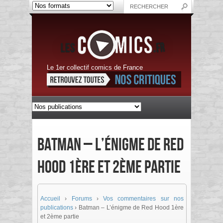
Le 1er collectif comics de France
Batman – L’énigme de Red
Hood 1ère et 2ème partie
Accueil
›
Forums
›
Vos commentaires sur nos
publications
›
Batman – L’énigme de Red Hood 1ère
et 2ème partie