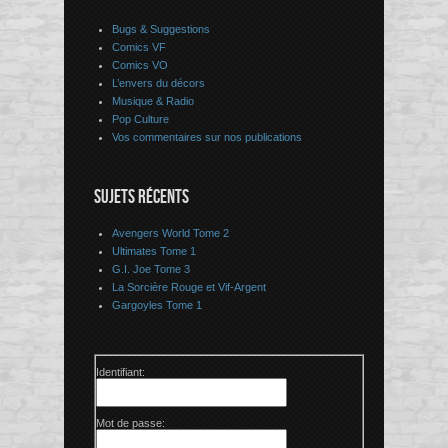
Bugs & Suggestions
Comics VF
Comics VO
L’envers du décors
Musique & Radio
Pop Culture
Vos commentaires sur nos publications
SUJETS RÉCENTS
Avengers World Tome 2
Ultimates Tome 1
G.I. Joe Tome 3
La Sorcière Rouge et Vif-Argent
Gargoyles Tome 1
Identifiant:
Mot de passe: