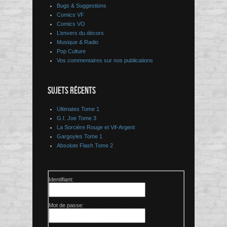
Bugs & Suggestions
Comics VF
Comics VO
L’envers du décors
Musique & Radio
Pop Culture
Vos commentaires sur nos publications
SUJETS RÉCENTS
Ultimates Tome 1
G.I. Joe Tome 3
La Sorcière Rouge et Vif-Argent
Gargoyles Tome 1
Absolute Flash Tome 2
Identifiant:
Mot de passe: