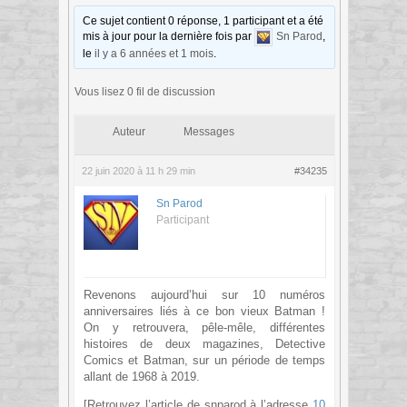
Ce sujet contient 0 réponse, 1 participant et a été
mis à jour pour la dernière fois par
Sn Parod
,
le
il y a 6 années et 1 mois
.
Vous lisez 0 fil de discussion
Auteur
Messages
22 juin 2020 à 11 h 29 min
#34235
Sn Parod
Participant
Revenons aujourd’hui sur 10 numéros
anniversaires liés à ce bon vieux Batman !
On y retrouvera, pêle-mêle, différentes
histoires de deux magazines, Detective
Comics et Batman, sur un période de temps
allant de 1968 à 2019.
[Retrouvez l’article de snparod à l’adresse
10