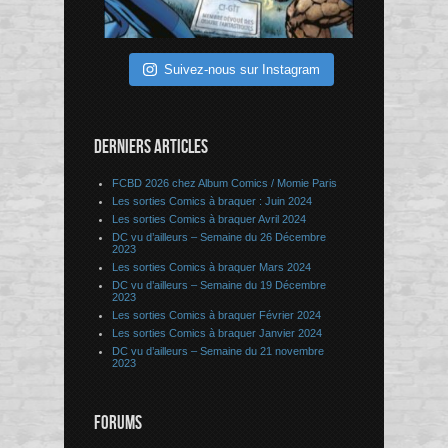
Suivez-nous sur Instagram
DERNIERS ARTICLES
FCBD 2026 chez Album Comics / Momie Paris
Les sorties Comics à braquer : Juin 2024
Les sorties Comics à braquer Avril 2024
DC vu d’ailleurs – Semaine du 26 Décembre
2023
Les sorties Comics à braquer Mars 2024
DC vu d’ailleurs – Semaine du 19 Décembre
2023
Les sorties Comics à braquer Février 2024
Les sorties Comics à braquer Janvier 2024
DC vu d’ailleurs – Semaine du 21 novembre
2023
FORUMS