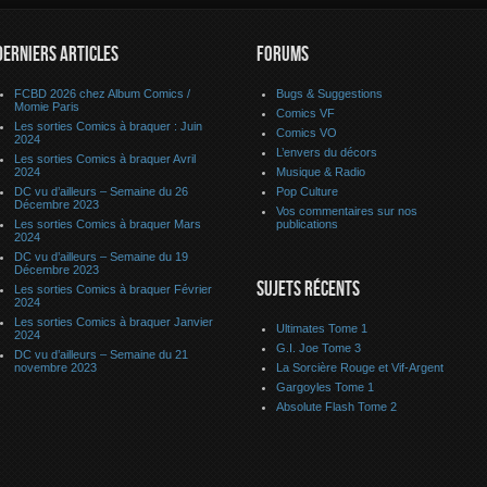
DERNIERS ARTICLES
FORUMS
FCBD 2026 chez Album Comics /
Bugs & Suggestions
Momie Paris
Comics VF
Les sorties Comics à braquer : Juin
Comics VO
2024
L’envers du décors
Les sorties Comics à braquer Avril
2024
Musique & Radio
DC vu d’ailleurs – Semaine du 26
Pop Culture
Décembre 2023
Vos commentaires sur nos
Les sorties Comics à braquer Mars
publications
2024
DC vu d’ailleurs – Semaine du 19
Décembre 2023
SUJETS RÉCENTS
Les sorties Comics à braquer Février
2024
Les sorties Comics à braquer Janvier
Ultimates Tome 1
2024
G.I. Joe Tome 3
DC vu d’ailleurs – Semaine du 21
novembre 2023
La Sorcière Rouge et Vif-Argent
Gargoyles Tome 1
Absolute Flash Tome 2