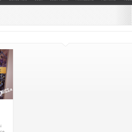
i
rce