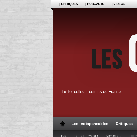
| CRITIQUES
| PODCASTS
| VIDEOS
Le 1er collectif comics de France
Les indispensables
Critiques
BD
Les autres BD
Kiosques
Film