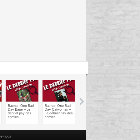
Batman One Bad
Batman One Bad
Les sorties
Les sorties
Day Bane – Le
Day Catwoman –
Comics à braquer
Comics à bra
débrief psy des
Le débrief psy des
: Juin 2024
Avril 2024
comics !
comics !
ez-nous