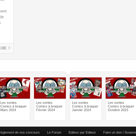
ment
 de
s
Lire
Les sorties
Les sorties
Les sorties
Les sorties
Comics à braquer
Comics à braquer
Comics à braquer
Comics à braquer
Mars 2024
Février 2024
Janvier 2024
Octobre 2023
èglement de nos concours
Le Forum
Editeur par Editeur
Faire un don / Souten