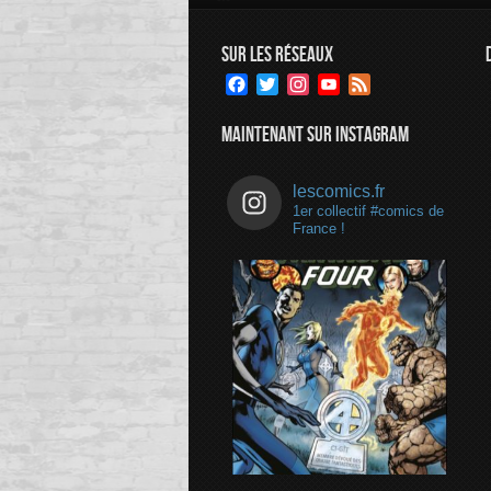
SUR LES RÉSEAUX
Facebook
Twitter
Instagram
YouTube
Feed
Channel
MAINTENANT SUR INSTAGRAM
lescomics.fr
1er collectif #comics de
France !