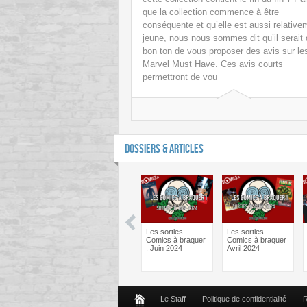
que la collection commence à être
conséquente et qu’elle est aussi relative
jeune, nous nous sommes dit qu’il serait
bon ton de vous proposer des avis sur le
Marvel Must Have. Ces avis courts
permettront de vou
DOSSIERS & ARTICLES
man One Bad
Batman One Bad
Les sorties
Les sorties
Bane – Le
Day Catwoman –
Comics à braquer
Comics à braquer
ief psy des
Le débrief psy des
: Juin 2024
Avril 2024
cs !
comics !
Le Staff
Politique de confidentialité
R