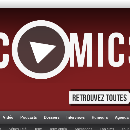
Vidéo
Podcasts
Dossiers
Interviews
Humeurs
Agenda
s
Séries Télé
Jeux
Jeux Vidéo
Animations
Fan films
Yout