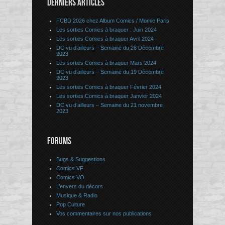
DERNIERS ARTICLES
FCBD 2026 chez Album Comics / Momie Paris
Les sorties Comics à braquer : Juin 2024
Les sorties Comics à braquer Avril 2024
DC vu d’ailleurs – Semaine du 26 Décembre
2023
Les sorties Comics à braquer Mars 2024
DC vu d’ailleurs – Semaine du 19 Décembre
2023
Les sorties Comics à braquer Février 2024
Les sorties Comics à braquer Janvier 2024
DC vu d’ailleurs – Semaine du 21 novembre
2023
FORUMS
Bugs & Suggestions
Comics VF
Comics VO
L’envers du décors
Musique & Radio
Pop Culture
Vos commentaires sur nos publications