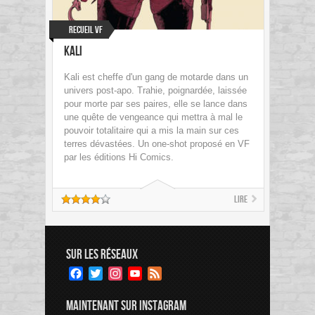
Recueil VF
Kali
Kali est cheffe d'un gang de motarde dans un
univers post-apo. Trahie, poignardée, laissée
pour morte par ses paires, elle se lance dans
une quête de vengeance qui mettra à mal le
pouvoir totalitaire qui a mis la main sur ces
terres dévastées. Un one-shot proposé en VF
par les éditions Hi Comics.
Lire
SUR LES RÉSEAUX
Facebook
Twitter
Instagram
YouTube
Feed
Channel
MAINTENANT SUR INSTAGRAM