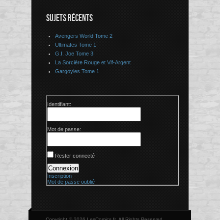
SUJETS RÉCENTS
Avengers World Tome 2
Ultimates Tome 1
G.I. Joe Tome 3
La Sorcière Rouge et Vif-Argent
Gargoyles Tome 1
Identifiant:
Mot de passe:
Rester connecté
Connexion
Inscription
Mot de passe oublié
Copyright © 2026 LesComics.fr, All Rights Reserved.