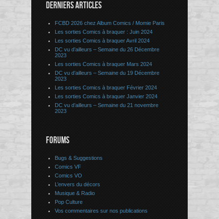
DERNIERS ARTICLES
FCBD 2026 chez Album Comics / Momie Paris
Les sorties Comics à braquer : Juin 2024
Les sorties Comics à braquer Avril 2024
DC vu d’ailleurs – Semaine du 26 Décembre
2023
Les sorties Comics à braquer Mars 2024
DC vu d’ailleurs – Semaine du 19 Décembre
2023
Les sorties Comics à braquer Février 2024
Les sorties Comics à braquer Janvier 2024
DC vu d’ailleurs – Semaine du 21 novembre
2023
FORUMS
Bugs & Suggestions
Comics VF
Comics VO
L’envers du décors
Musique & Radio
Pop Culture
Vos commentaires sur nos publications