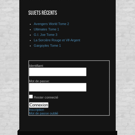
SUJETS RÉCENTS
Avengers World Tome 2
Ultimates Tome 1
G.I. Joe Tome 3
La Sorcière Rouge et Vif-Argent
Gargoyles Tome 1
Identifiant:
Mot de passe:
Rester connecté
Connexion
Inscription
Mot de passe oublié