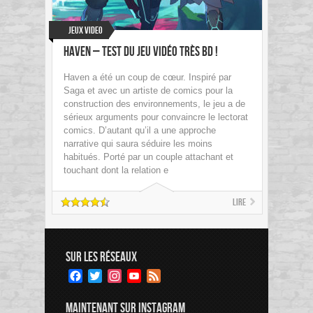
Jeux Video
Haven – Test du jeu vidéo très BD !
Haven a été un coup de cœur. Inspiré par
Saga et avec un artiste de comics pour la
construction des environnements, le jeu a de
sérieux arguments pour convaincre le lectorat
comics. D’autant qu’il a une approche
narrative qui saura séduire les moins
habitués. Porté par un couple attachant et
touchant dont la relation e
Lire
SUR LES RÉSEAUX
Facebook
Twitter
Instagram
YouTube
Feed
Channel
MAINTENANT SUR INSTAGRAM