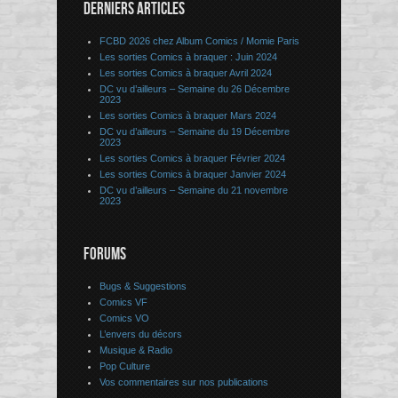
DERNIERS ARTICLES
FCBD 2026 chez Album Comics / Momie Paris
Les sorties Comics à braquer : Juin 2024
Les sorties Comics à braquer Avril 2024
DC vu d’ailleurs – Semaine du 26 Décembre
2023
Les sorties Comics à braquer Mars 2024
DC vu d’ailleurs – Semaine du 19 Décembre
2023
Les sorties Comics à braquer Février 2024
Les sorties Comics à braquer Janvier 2024
DC vu d’ailleurs – Semaine du 21 novembre
2023
FORUMS
Bugs & Suggestions
Comics VF
Comics VO
L’envers du décors
Musique & Radio
Pop Culture
Vos commentaires sur nos publications