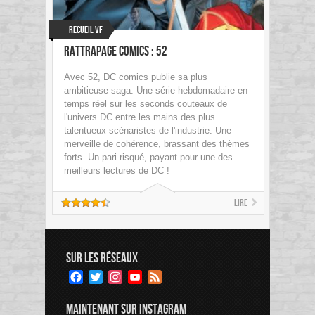
Recueil VF
Rattrapage Comics : 52
Avec 52, DC comics publie sa plus
ambitieuse saga. Une série hebdomadaire en
temps réel sur les seconds couteaux de
l'univers DC entre les mains des plus
talentueux scénaristes de l'industrie. Une
merveille de cohérence, brassant des thèmes
forts. Un pari risqué, payant pour une des
meilleurs lectures de DC !
Lire
SUR LES RÉSEAUX
Facebook
Twitter
Instagram
YouTube
Feed
Channel
MAINTENANT SUR INSTAGRAM