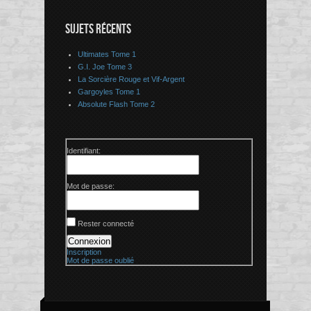
SUJETS RÉCENTS
Ultimates Tome 1
G.I. Joe Tome 3
La Sorcière Rouge et Vif-Argent
Gargoyles Tome 1
Absolute Flash Tome 2
Identifiant:
Mot de passe:
Rester connecté
Connexion
Inscription
Mot de passe oublié