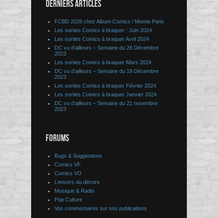
DERNIERS ARTICLES
FCBD 2026 chez Album Comics / Momie Paris
Les sorties Comics à braquer : Juin 2024
Les sorties Comics à braquer Avril 2024
DC vu d’ailleurs – Semaine du 26 Décembre
2023
Les sorties Comics à braquer Mars 2024
DC vu d’ailleurs – Semaine du 19 Décembre
2023
Les sorties Comics à braquer Février 2024
Les sorties Comics à braquer Janvier 2024
DC vu d’ailleurs – Semaine du 21 novembre
2023
FORUMS
Bugs & Suggestions
Comics VF
Comics VO
L’envers du décors
Musique & Radio
Pop Culture
Vos commentaires sur nos publications