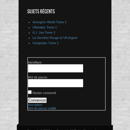
SUJETS RÉCENTS
Avengers World Tome 2
Ultimates Tome 1
G.I. Joe Tome 3
La Sorcière Rouge et Vif-Argent
Gargoyles Tome 1
Identifiant:
Mot de passe:
Rester connecté
Connexion
Inscription
Mot de passe oublié