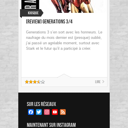
Kiosque
[Review] Generations 3/4
Generations 3 s’en sort avec les honneurs. Le
naufrage du mois dernier est (presque) oublié,
j’ai passé un agréable moment, surtout avec
Stark et le futur qu’il a participé à créer.
Lire
SUR LES RÉSEAUX
Facebook
Twitter
Instagram
YouTube
Feed
Channel
MAINTENANT SUR INSTAGRAM