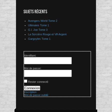
SUJETS RÉCENTS
Avengers World Tome 2
Ultimates Tome 1
G.I. Joe Tome 3
La Sorcière Rouge et Vif-Argent
Gargoyles Tome 1
Identifiant:
Mot de passe:
Rester connecté
Connexion
Inscription
Mot de passe oublié