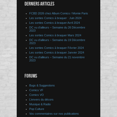
DERNIERS ARTICLES
FCBD 2026 chez Album Comics / Momie Paris
Les sorties Comics à braquer : Juin 2024
Les sorties Comics à braquer Avril 2024
DC vu d’ailleurs – Semaine du 26 Décembre
2023
Les sorties Comics à braquer Mars 2024
DC vu d’ailleurs – Semaine du 19 Décembre
2023
Les sorties Comics à braquer Février 2024
Les sorties Comics à braquer Janvier 2024
DC vu d’ailleurs – Semaine du 21 novembre
2023
FORUMS
Bugs & Suggestions
Comics VF
Comics VO
L’envers du décors
Musique & Radio
Pop Culture
Vos commentaires sur nos publications