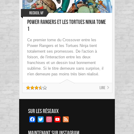
Recueil VF
Power Rangers et les Tortues Ninja tome
1
Ce premier tome du Crossover entre les
Power Rangers et les Tortues Ninja tient
totalement ses promesses. De l'action à
foison, de l'interaction entre les deux
franchises et un dessin tout bonnement
sublime. Si le titre demeure sans surprise, il
n'en demeure pas moins très bien réalisé.
Lire
SUR LES RÉSEAUX
Facebook
Twitter
Instagram
YouTube
Feed
Channel
MAINTENANT SUR INSTAGRAM