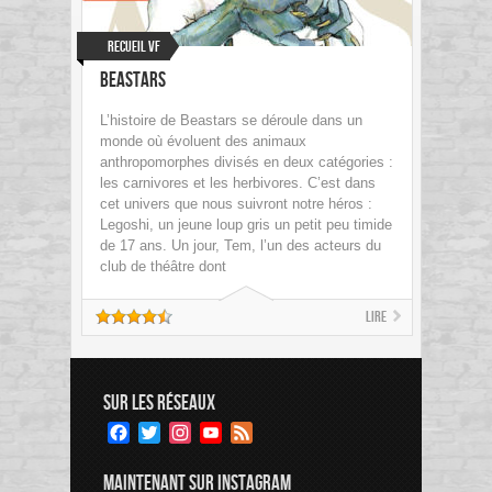
Recueil VF
Beastars
L’histoire de Beastars se déroule dans un
monde où évoluent des animaux
anthropomorphes divisés en deux catégories :
les carnivores et les herbivores. C’est dans
cet univers que nous suivront notre héros :
Legoshi, un jeune loup gris un petit peu timide
de 17 ans. Un jour, Tem, l’un des acteurs du
club de théâtre dont
Lire
SUR LES RÉSEAUX
Facebook
Twitter
Instagram
YouTube
Feed
Channel
MAINTENANT SUR INSTAGRAM