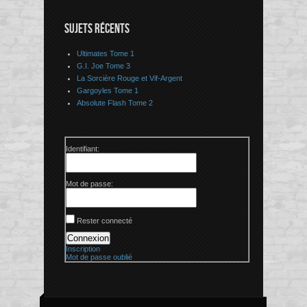
SUJETS RÉCENTS
Ultimates Tome 1
G.I. Joe Tome 3
La Sorcière Rouge et Vif-Argent
Gargoyles Tome 1
Absolute Flash Tome 2
Identifiant:
Mot de passe:
Rester connecté
Connexion
Inscription
Mot de passe oublié