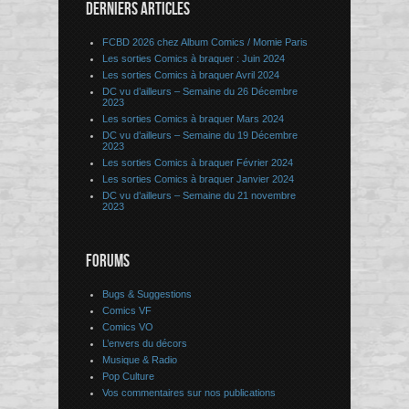
DERNIERS ARTICLES
FCBD 2026 chez Album Comics / Momie Paris
Les sorties Comics à braquer : Juin 2024
Les sorties Comics à braquer Avril 2024
DC vu d’ailleurs – Semaine du 26 Décembre
2023
Les sorties Comics à braquer Mars 2024
DC vu d’ailleurs – Semaine du 19 Décembre
2023
Les sorties Comics à braquer Février 2024
Les sorties Comics à braquer Janvier 2024
DC vu d’ailleurs – Semaine du 21 novembre
2023
FORUMS
Bugs & Suggestions
Comics VF
Comics VO
L’envers du décors
Musique & Radio
Pop Culture
Vos commentaires sur nos publications