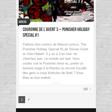
Videos
Couronne de l’avent 3 – Punisher Holiday
Special #1
Parlons d'un comics de Marvel comics, The
Punisher Holiday Special #1,de Steven Grant
et John Hebert. Il y en a 3 en tout, ne
cherchez pas, ce monde est taré. Vous
voulez voir le Punisher torse nu, porter un
banana rouge à la Rambo ou encore trucider
des gens à coup d'articles de Noël ? Vous
êtes au bon endroit.
Lire
1
2