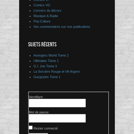
Comics VO
L’envers du décors
Musique & Radio
Pop Culture
Vos commentaires sur nos publications
SUJETS RÉCENTS
Avengers World Tome 2
Ultimates Tome 1
G.I. Joe Tome 3
La Sorcière Rouge et Vif-Argent
Gargoyles Tome 1
Identifiant:
Mot de passe:
Rester connecté