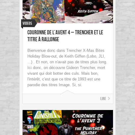
Videos
Couronne de l’avent 4 – Trencher et le
titre à rallonge
Bienvenue donc dans Trencher X-Mas Bites
Holiday Blow-out, de Keith Giffen (Lobo, JLI,
...) . Et non, on n'avait pas de titres plus long.
Ici donc, on découvre Gideon Trencher, mort
vivant qui doit botter des culs. Mais bon,
l'intérêt, c'est que ce titre de 1993 est une
parodie des titres Image. Si, si.
Lire