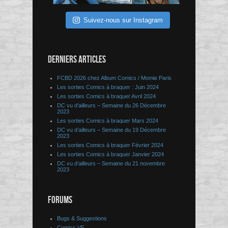
Suivez-nous sur Instagram
DERNIERS ARTICLES
FCBD 2026 chez Album Comics / Momie Paris
Les sorties Comics à braquer : Juin 2024
Les sorties Comics à braquer Avril 2024
DC vu d’ailleurs – Semaine du 26 Décembre
2023
Les sorties Comics à braquer Mars 2024
DC vu d’ailleurs – Semaine du 19 Décembre
2023
Les sorties Comics à braquer Février 2024
Les sorties Comics à braquer Janvier 2024
DC vu d’ailleurs – Semaine du 21 novembre
2023
FORUMS
Bugs & Suggestions
Comics VF