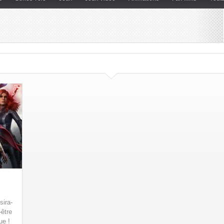
sira-
-être
ue !