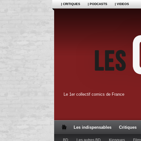
| CRITIQUES
| PODCASTS
| VIDEOS
Le 1er collectif comics de France
Les indispensables
Critiques
BD
Les autres BD
Kiosques
Film