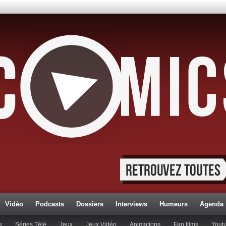
Vidéo
Podcasts
Dossiers
Interviews
Humeurs
Agenda
s
Séries Télé
Jeux
Jeux Vidéo
Animations
Fan films
Yout