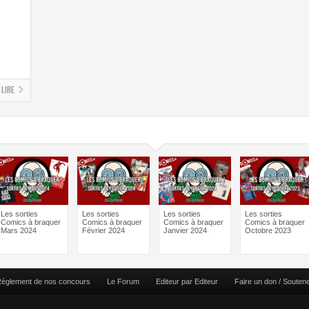
Lire
Les sorties
Les sorties
Les sorties
Les sorties
Comics à braquer
Comics à braquer
Comics à braquer
Comics à braquer
Mars 2024
Février 2024
Janvier 2024
Octobre 2023
èglement de nos concours
Le Forum
Editeur par Editeur
Faire un don / Souten