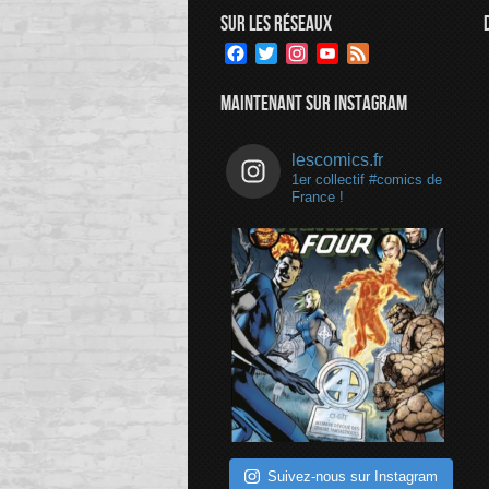
SUR LES RÉSEAUX
Facebook
Twitter
Instagram
YouTube
Feed
Channel
MAINTENANT SUR INSTAGRAM
lescomics.fr
1er collectif #comics de
France !
Suivez-nous sur Instagram