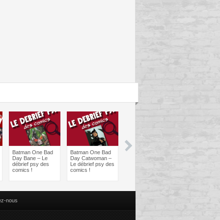
Batman One Bad
Batman One Bad
Les sorties
Les sorties
Day Bane – Le
Day Catwoman –
Comics à braquer
Comics à bra
débrief psy des
Le débrief psy des
: Juin 2024
Avril 2024
comics !
comics !
ez-nous