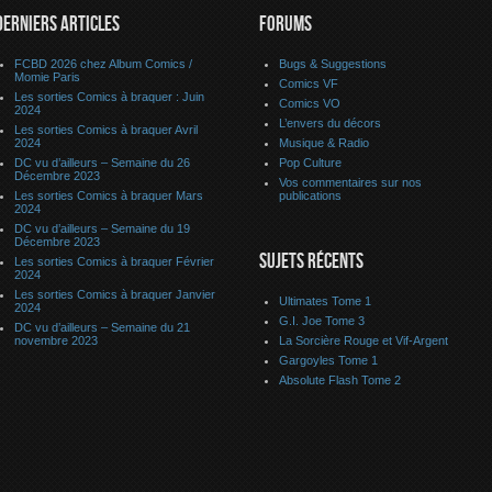
DERNIERS ARTICLES
FORUMS
FCBD 2026 chez Album Comics /
Bugs & Suggestions
Momie Paris
Comics VF
Les sorties Comics à braquer : Juin
Comics VO
2024
L’envers du décors
Les sorties Comics à braquer Avril
2024
Musique & Radio
DC vu d’ailleurs – Semaine du 26
Pop Culture
Décembre 2023
Vos commentaires sur nos
Les sorties Comics à braquer Mars
publications
2024
DC vu d’ailleurs – Semaine du 19
Décembre 2023
SUJETS RÉCENTS
Les sorties Comics à braquer Février
2024
Les sorties Comics à braquer Janvier
Ultimates Tome 1
2024
G.I. Joe Tome 3
DC vu d’ailleurs – Semaine du 21
novembre 2023
La Sorcière Rouge et Vif-Argent
Gargoyles Tome 1
Absolute Flash Tome 2