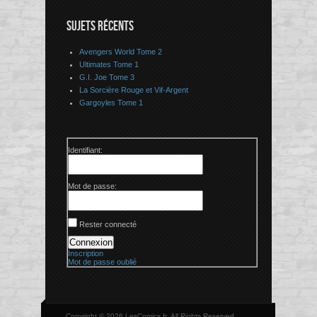
SUJETS RÉCENTS
Avengers World Tome 2
Ultimates Tome 1
G.I. Joe Tome 3
La Sorcière Rouge et Vif-Argent
Gargoyles Tome 1
Identifiant:
Mot de passe:
Rester connecté
Connexion
Inscription
Mot de passe oublié
Copyright © 2026 LesComics.fr, All Rights Reserved.