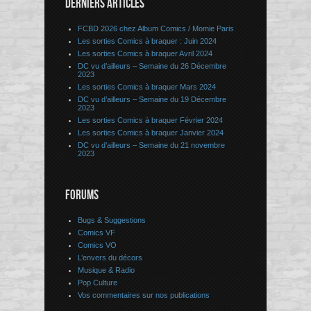
DERNIERS ARTICLES
FCBD 2026 chez Album Comics / Momie Paris
Les sorties Comics à braquer : Juin 2024
Les sorties Comics à braquer Avril 2024
DC vu d’ailleurs – Semaine du 26 Décembre
2023
Les sorties Comics à braquer Mars 2024
DC vu d’ailleurs – Semaine du 19 Décembre
2023
Les sorties Comics à braquer Février 2024
Les sorties Comics à braquer Janvier 2024
DC vu d’ailleurs – Semaine du 21 novembre
2023
FORUMS
Bugs & Suggestions
Comics VF
Comics VO
L’envers du décors
Musique & Radio
Pop Culture
Vos commentaires sur nos publications