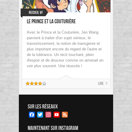
Recueil VF
Le Prince et la Couturière
Avec le Prince et la Couturière, Jen Wang
parvient à traiter d'un sujet sérieux, le
travestissement, la notion de transgenre et
plus important encore du regard de l'autre et
de la tolérance. Un récit touchant, plein
d'espoir et de douceur comme on aimerait en
voir plus souvent. Une réussite !
Lire
SUR LES RÉSEAUX
Facebook
Twitter
Instagram
YouTube
Feed
Channel
MAINTENANT SUR INSTAGRAM