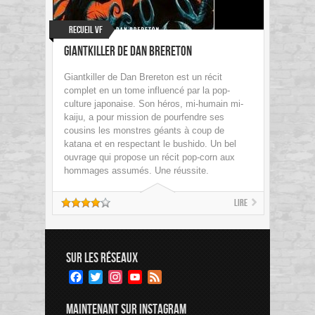
Recueil VF
Giantkiller de Dan Brereton
Giantkiller de Dan Brereton est un récit
complet en un tome influencé par la pop-
culture japonaise. Son héros, mi-humain mi-
kaiju, a pour mission de pourfendre ses
cousins les monstres géants à coup de
katana et en respectant le bushido. Un bel
ouvrage qui propose un récit pop-corn aux
hommages assumés. Une réussite.
Lire
SUR LES RÉSEAUX
Facebook
Twitter
Instagram
YouTube
Feed
Channel
MAINTENANT SUR INSTAGRAM