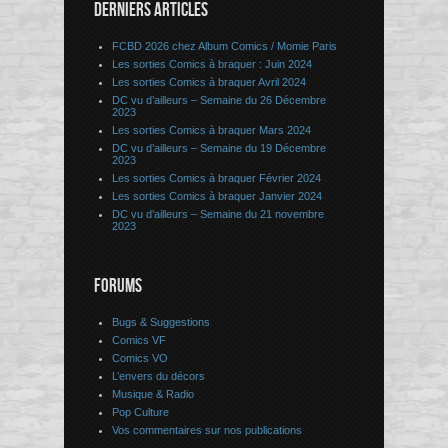
DERNIERS ARTICLES
FCBD 2026 chez Album Comics / Momie Paris
Les sorties Comics à braquer : Juin 2024
Les sorties Comics à braquer Avril 2024
DC vu d’ailleurs – Semaine du 26 Décembre
2023
Les sorties Comics à braquer Mars 2024
DC vu d’ailleurs – Semaine du 19 Décembre
2023
Les sorties Comics à braquer Février 2024
Les sorties Comics à braquer Janvier 2024
DC vu d’ailleurs – Semaine du 21 novembre
2023
FORUMS
Bugs & Suggestions
Comics VF
Comics VO
L’envers du décors
Musique & Radio
Pop Culture
Vos commentaires sur nos publications