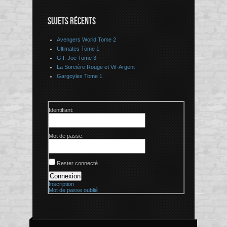
SUJETS RÉCENTS
Avengers World Tome 2
Ultimates Tome 1
G.I. Joe Tome 3
La Sorcière Rouge et Vif-Argent
Gargoyles Tome 1
Identifiant:
Mot de passe:
Rester connecté
Connexion
Inscription
Mot de passe oublié