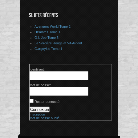
SUJETS RÉCENTS
Avengers World Tome 2
Ultimates Tome 1
G.I. Joe Tome 3
La Sorcière Rouge et Vif-Argent
Gargoyles Tome 1
Identifiant:
Mot de passe:
Rester connecté
Connexion
Inscription
Mot de passe oublié