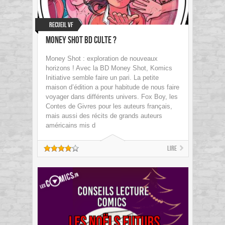
Recueil VF
Money Shot BD culte ?
Money Shot : exploration de nouveaux
horizons ! Avec la BD Money Shot, Komics
Initiative semble faire un pari. La petite
maison d’édition a pour habitude de nous faire
voyager dans différents univers. Fox Boy, les
Contes de Givres pour les auteurs français,
mais aussi des récits de grands auteurs
américains mis d
Lire