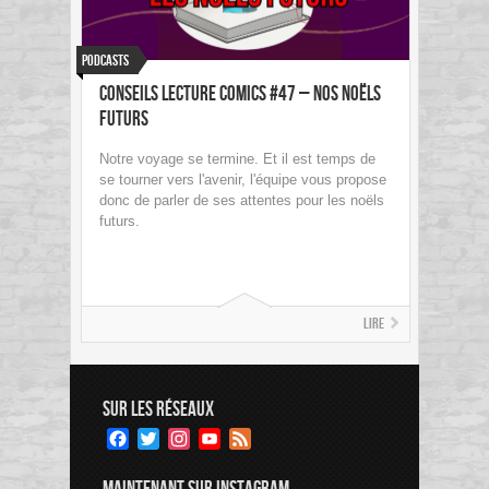
Podcasts
Conseils Lecture Comics #47 – Nos Noëls
futurs
Notre voyage se termine. Et il est temps de
se tourner vers l'avenir, l'équipe vous propose
donc de parler de ses attentes pour les noëls
futurs.
Lire
SUR LES RÉSEAUX
Facebook
Twitter
Instagram
YouTube
Feed
Channel