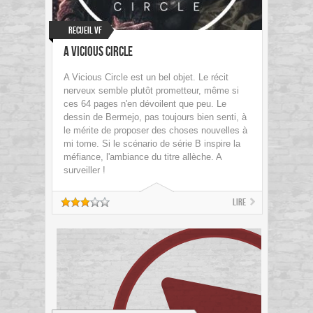
Recueil VF
A Vicious Circle
A Vicious Circle est un bel objet. Le récit
nerveux semble plutôt prometteur, même si
ces 64 pages n'en dévoilent que peu. Le
dessin de Bermejo, pas toujours bien senti, à
le mérite de proposer des choses nouvelles à
mi tome. Si le scénario de série B inspire la
méfiance, l'ambiance du titre allèche. A
surveiller !
Lire