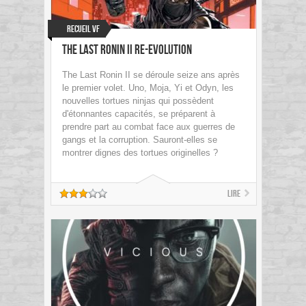
Recueil VF
The Last Ronin II RE-Evolution
The Last Ronin II se déroule seize ans après
le premier volet. Uno, Moja, Yi et Odyn, les
nouvelles tortues ninjas qui possèdent
d'étonnantes capacités, se préparent à
prendre part au combat face aux guerres de
gangs et la corruption. Sauront-elles se
montrer dignes des tortues originelles ?
Lire