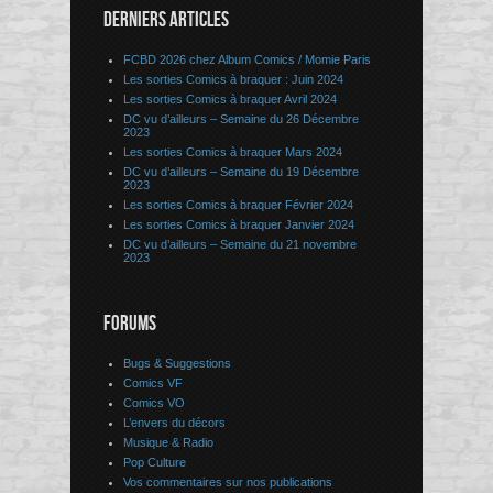
DERNIERS ARTICLES
FCBD 2026 chez Album Comics / Momie Paris
Les sorties Comics à braquer : Juin 2024
Les sorties Comics à braquer Avril 2024
DC vu d’ailleurs – Semaine du 26 Décembre
2023
Les sorties Comics à braquer Mars 2024
DC vu d’ailleurs – Semaine du 19 Décembre
2023
Les sorties Comics à braquer Février 2024
Les sorties Comics à braquer Janvier 2024
DC vu d’ailleurs – Semaine du 21 novembre
2023
FORUMS
Bugs & Suggestions
Comics VF
Comics VO
L’envers du décors
Musique & Radio
Pop Culture
Vos commentaires sur nos publications