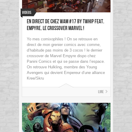
Videos
En direct de chez Wam #17 by Twhip feat.
Empyre, le crossover Marvel !
Yo mes comixophiles ! On se retrouve en
direct de mon grenier comics avec comme,
d’habitude pas moins de 3 cocos ! le dernier
crossover de Marvel Empyre dispo chez
Panini Comics et qui se passe dans l’espace.
On retrouve Hulkling, membre des Young
Avengers qui devient Empereur d’une alliance
Kree/Skru
Lire