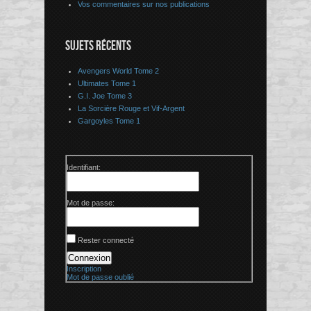
Vos commentaires sur nos publications
SUJETS RÉCENTS
Avengers World Tome 2
Ultimates Tome 1
G.I. Joe Tome 3
La Sorcière Rouge et Vif-Argent
Gargoyles Tome 1
Identifiant:
Mot de passe:
Rester connecté
Connexion
Inscription
Mot de passe oublié