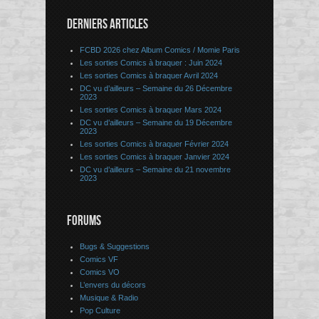
DERNIERS ARTICLES
FCBD 2026 chez Album Comics / Momie Paris
Les sorties Comics à braquer : Juin 2024
Les sorties Comics à braquer Avril 2024
DC vu d’ailleurs – Semaine du 26 Décembre
2023
Les sorties Comics à braquer Mars 2024
DC vu d’ailleurs – Semaine du 19 Décembre
2023
Les sorties Comics à braquer Février 2024
Les sorties Comics à braquer Janvier 2024
DC vu d’ailleurs – Semaine du 21 novembre
2023
FORUMS
Bugs & Suggestions
Comics VF
Comics VO
L’envers du décors
Musique & Radio
Pop Culture