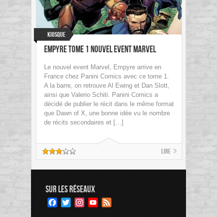
Kiosque
Empyre Tome 1 Nouvel event Marvel
Le nouvel event Marvel, Empyre arrive en
France chez Panini Comics avec ce tome 1.
A la barre, on retrouve Al Ewing et Dan Slott,
ainsi que Valerio Schiti. Panini Comics a
décidé de publier le récit dans le même format
que Dawn of X, une bonne idée vu le nombre
de récits secondaires et […]
Lire
SUR LES RÉSEAUX
Facebook
Twitter
Instagram
YouTube
Feed
Channel