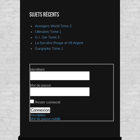
SUJETS RÉCENTS
Avengers World Tome 2
Ultimates Tome 1
G.I. Joe Tome 3
La Sorcière Rouge et Vif-Argent
Gargoyles Tome 1
Identifiant:
Mot de passe:
Rester connecté
Connexion
Inscription
Mot de passe oublié