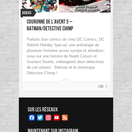
Videos
Couronne de l’avent 5 –
Batman/Detective Chimp
Parlons d'un comics de chez DC Comics, DC
Rebirth Holiday Special, une anthologie de
plusieurs histoires assez sympa et attardons-
nous sur une histoire de Heath Corson et
Gustavo Duarte, mélangeant deux détectives
de cet univers : Batman et le simiesque
Detective Chimp !
Lire
SUR LES RÉSEAUX
Facebook
Twitter
Instagram
YouTube
Feed
Channel
MAINTENANT SUR INSTAGRAM