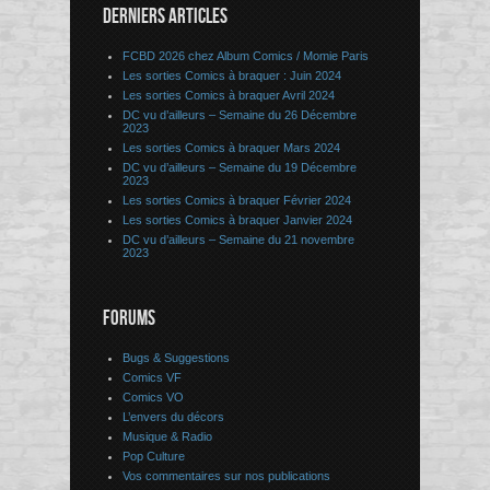
DERNIERS ARTICLES
FCBD 2026 chez Album Comics / Momie Paris
Les sorties Comics à braquer : Juin 2024
Les sorties Comics à braquer Avril 2024
DC vu d’ailleurs – Semaine du 26 Décembre
2023
Les sorties Comics à braquer Mars 2024
DC vu d’ailleurs – Semaine du 19 Décembre
2023
Les sorties Comics à braquer Février 2024
Les sorties Comics à braquer Janvier 2024
DC vu d’ailleurs – Semaine du 21 novembre
2023
FORUMS
Bugs & Suggestions
Comics VF
Comics VO
L’envers du décors
Musique & Radio
Pop Culture
Vos commentaires sur nos publications