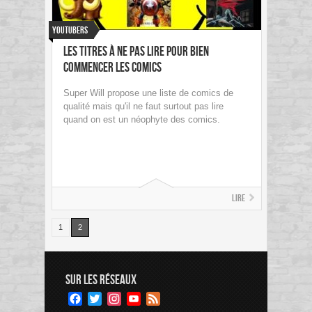
Youtubers
Les titres à NE PAS LIRE pour bien
commencer les comics
Super Will propose une liste de comics de
qualité mais qu'il ne faut surtout pas lire
quand on est un néophyte des comics.
Lire
1
2
SUR LES RÉSEAUX
Facebook
Twitter
Instagram
YouTube
Feed