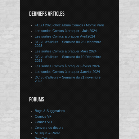
DERNIERS ARTICLES
FCBD 2026 chez Album Comics / Momie Paris
Les sorties Comics à braquer : Juin 2024
Les sorties Comics à braquer Avril 2024
DC vu d’ailleurs – Semaine du 26 Décembre
2023
Les sorties Comics à braquer Mars 2024
DC vu d’ailleurs – Semaine du 19 Décembre
2023
Les sorties Comics à braquer Février 2024
Les sorties Comics à braquer Janvier 2024
DC vu d’ailleurs – Semaine du 21 novembre
2023
FORUMS
Bugs & Suggestions
Comics VF
Comics VO
L’envers du décors
Musique & Radio
Pop Culture