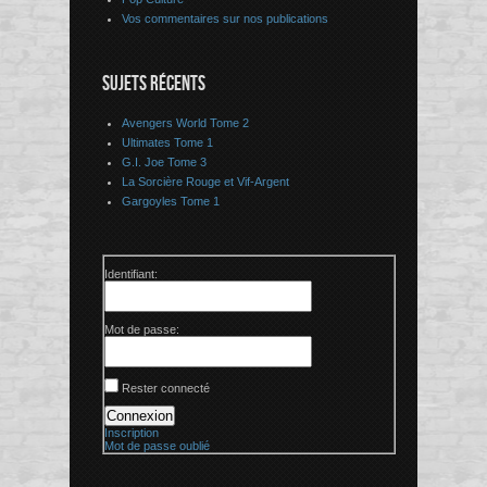
Vos commentaires sur nos publications
SUJETS RÉCENTS
Avengers World Tome 2
Ultimates Tome 1
G.I. Joe Tome 3
La Sorcière Rouge et Vif-Argent
Gargoyles Tome 1
Identifiant:
Mot de passe:
Rester connecté
Connexion
Inscription
Mot de passe oublié