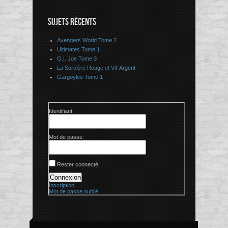
SUJETS RÉCENTS
Avengers World Tome 2
Ultimates Tome 1
G.I. Joe Tome 3
La Sorcière Rouge et Vif-Argent
Gargoyles Tome 1
Identifiant:
Mot de passe:
Rester connecté
Connexion
Inscription
Mot de passe oublié