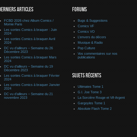
DERNIERS ARTICLES
FORUMS
FCBD 2026 chez Album Comics /
Bugs & Suggestions
Momie Paris
Comics VF
Les sorties Comics à braquer : Juin
Comics VO
2024
L’envers du décors
Les sorties Comics à braquer Avril
2024
Musique & Radio
DC vu d’ailleurs – Semaine du 26
Pop Culture
Décembre 2023
Vos commentaires sur nos
Les sorties Comics à braquer Mars
publications
2024
DC vu d’ailleurs – Semaine du 19
Décembre 2023
SUJETS RÉCENTS
Les sorties Comics à braquer Février
2024
Les sorties Comics à braquer Janvier
Ultimates Tome 1
2024
G.I. Joe Tome 3
DC vu d’ailleurs – Semaine du 21
novembre 2023
La Sorcière Rouge et Vif-Argent
Gargoyles Tome 1
Absolute Flash Tome 2