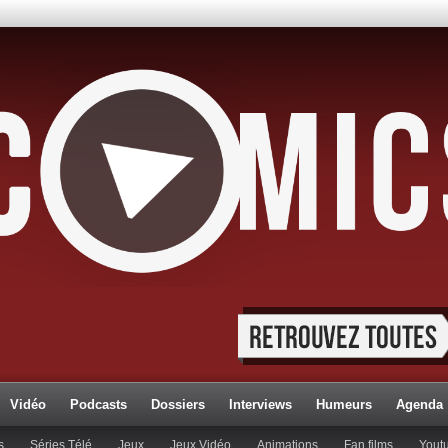
Vidéo
Podcasts
Dossiers
Interviews
Humeurs
Agenda
s
Séries Télé
Jeux
Jeux Vidéo
Animations
Fan films
Yout