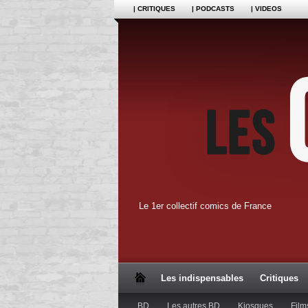
| CRITIQUES
| PODCASTS
| VIDEOS
Le 1er collectif comics de France
Les indispensables
Critiques
BD
Les autres BD
Kiosques
Film