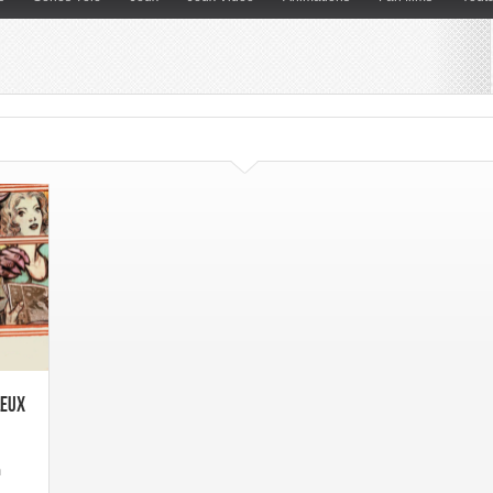
leux
n