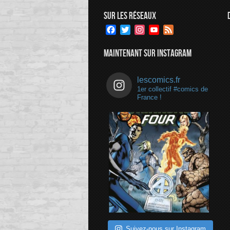
SUR LES RÉSEAUX
Facebook
Twitter
Instagram
YouTube
Feed
Channel
MAINTENANT SUR INSTAGRAM
lescomics.fr
1er collectif #comics de
France !
Suivez-nous sur Instagram