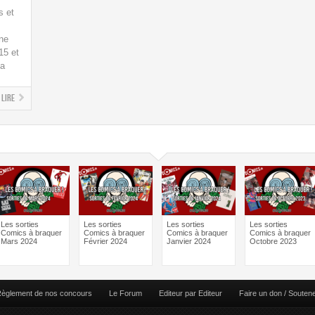
s et
ne
15 et
 a
Lire
Les sorties
Les sorties
Les sorties
Les sorties
Comics à braquer
Comics à braquer
Comics à braquer
Comics à braquer
Mars 2024
Février 2024
Janvier 2024
Octobre 2023
èglement de nos concours
Le Forum
Editeur par Editeur
Faire un don / Souten