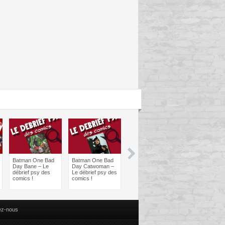
Batman One Bad
Batman One Bad
Les sorties
Les sorties
Day Bane – Le
Day Catwoman –
Comics à braquer
Comics à bra
débrief psy des
Le débrief psy des
: Juin 2024
Avril 2024
comics !
comics !
ez-nous