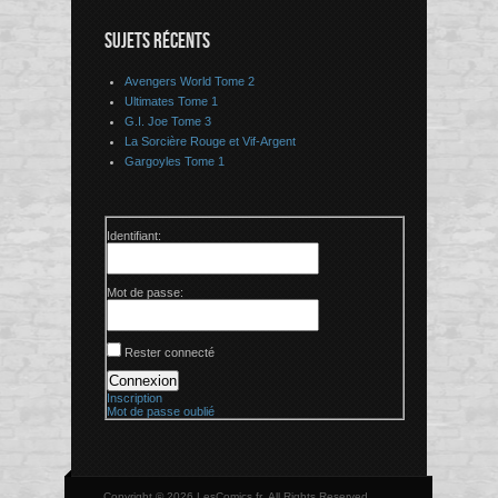
SUJETS RÉCENTS
Avengers World Tome 2
Ultimates Tome 1
G.I. Joe Tome 3
La Sorcière Rouge et Vif-Argent
Gargoyles Tome 1
Identifiant:
Mot de passe:
Rester connecté
Connexion
Inscription
Mot de passe oublié
Copyright © 2026 LesComics.fr, All Rights Reserved.