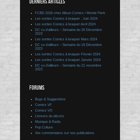
DERNIERS ARTICLES
FCBD 2026 chez Album Comics / Momie Paris
Les sorties Comics à braquer : Juin 2024
Les sorties Comics à braquer Avril 2024
DC vu d’ailleurs – Semaine du 26 Décembre
2023
Les sorties Comics à braquer Mars 2024
DC vu d’ailleurs – Semaine du 19 Décembre
2023
Les sorties Comics à braquer Février 2024
Les sorties Comics à braquer Janvier 2024
DC vu d’ailleurs – Semaine du 21 novembre
2023
FORUMS
Bugs & Suggestions
Comics VF
Comics VO
L’envers du décors
Musique & Radio
Pop Culture
Vos commentaires sur nos publications