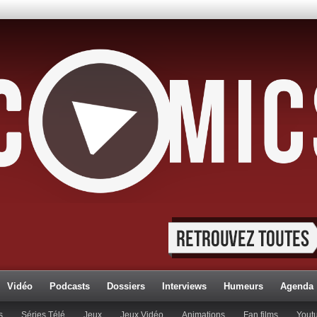
Vidéo
Podcasts
Dossiers
Interviews
Humeurs
Agenda
s
Séries Télé
Jeux
Jeux Vidéo
Animations
Fan films
Yout