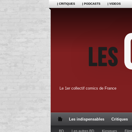
| CRITIQUES
| PODCASTS
| VIDEOS
Le 1er collectif comics de France
Les indispensables
Critiques
BD
Les autres BD
Kiosques
Film