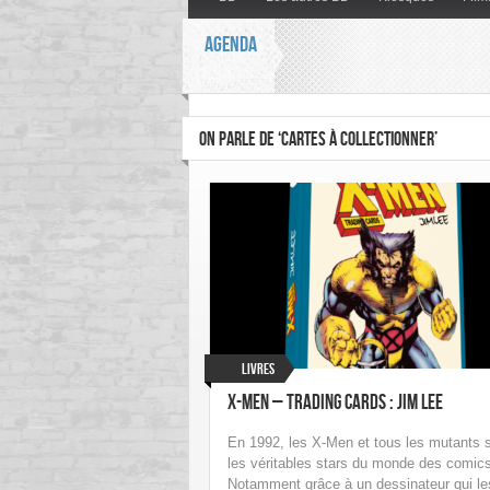
AGENDA
ON PARLE DE ‘CARTES À COLLECTIONNER’
Livres
X-Men – Trading Cards : Jim Lee
En 1992, les X-Men et tous les mutants 
les véritables stars du monde des comics
Notamment grâce à un dessinateur qui le