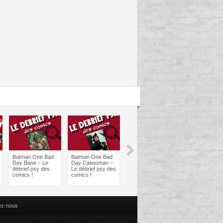
Batman One Bad
Batman One Bad
Les sorties
Les sorties
Day Bane – Le
Day Catwoman –
Comics à braquer
Comics à bra
débrief psy des
Le débrief psy des
: Juin 2024
Avril 2024
comics !
comics !
ez-nous