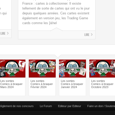
France : cartes à collectionner. Il existe
e
tellement de sorte de cartes qui ont vu le jour
n qui
depuis quelques années. Ces cartes existent
également en version jeu, les Trading Game
cards comme les [&hel
Lire
Lire
Les sorties
Les sorties
Les sorties
Les sorties
Comics à braquer
Comics à braquer
Comics à braquer
Comics à braquer
Mars 2024
Février 2024
Janvier 2024
Octobre 2023
èglement de nos concours
Le Forum
Editeur par Editeur
Faire un don / Souten