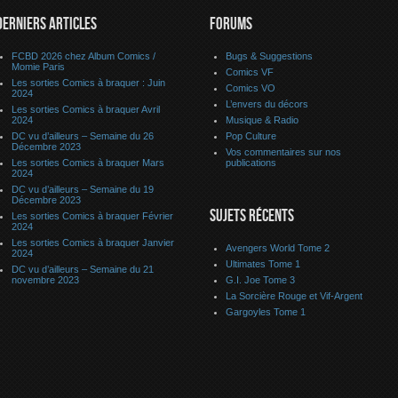
DERNIERS ARTICLES
FORUMS
FCBD 2026 chez Album Comics /
Bugs & Suggestions
Momie Paris
Comics VF
Les sorties Comics à braquer : Juin
Comics VO
2024
L’envers du décors
Les sorties Comics à braquer Avril
2024
Musique & Radio
DC vu d’ailleurs – Semaine du 26
Pop Culture
Décembre 2023
Vos commentaires sur nos
Les sorties Comics à braquer Mars
publications
2024
DC vu d’ailleurs – Semaine du 19
Décembre 2023
SUJETS RÉCENTS
Les sorties Comics à braquer Février
2024
Les sorties Comics à braquer Janvier
Avengers World Tome 2
2024
Ultimates Tome 1
DC vu d’ailleurs – Semaine du 21
novembre 2023
G.I. Joe Tome 3
La Sorcière Rouge et Vif-Argent
Gargoyles Tome 1