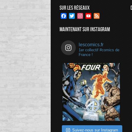
SUR LES RÉSEAUX
Facebook
Twitter
Instagram
YouTube
Feed
Channel
MAINTENANT SUR INSTAGRAM
lescomics.fr
1er collectif #comics de
France !
Suivez-nous sur Instagram