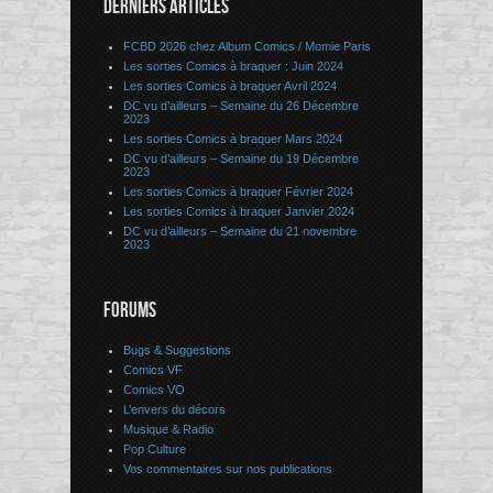
DERNIERS ARTICLES
FCBD 2026 chez Album Comics / Momie Paris
Les sorties Comics à braquer : Juin 2024
Les sorties Comics à braquer Avril 2024
DC vu d’ailleurs – Semaine du 26 Décembre
2023
Les sorties Comics à braquer Mars 2024
DC vu d’ailleurs – Semaine du 19 Décembre
2023
Les sorties Comics à braquer Février 2024
Les sorties Comics à braquer Janvier 2024
DC vu d’ailleurs – Semaine du 21 novembre
2023
FORUMS
Bugs & Suggestions
Comics VF
Comics VO
L’envers du décors
Musique & Radio
Pop Culture
Vos commentaires sur nos publications