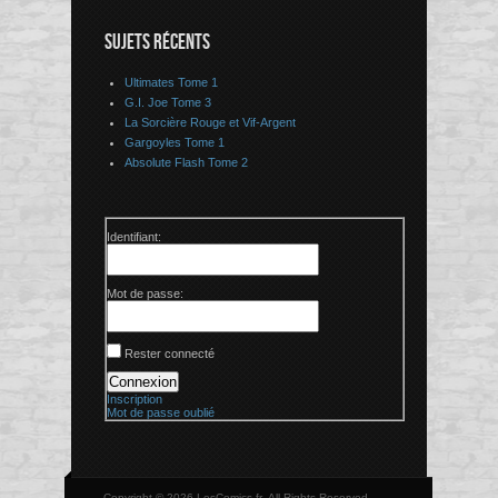
SUJETS RÉCENTS
Ultimates Tome 1
G.I. Joe Tome 3
La Sorcière Rouge et Vif-Argent
Gargoyles Tome 1
Absolute Flash Tome 2
Identifiant:
Mot de passe:
Rester connecté
Connexion
Inscription
Mot de passe oublié
Copyright © 2026 LesComics.fr, All Rights Reserved.