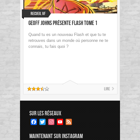
Recueil VF
Geoff Johns présente Flash tome 1
Quand tu es un nouveau Flash et que tu te
retrouves dans un monde où personne ne te
connais, tu fais quoi ?
Lire
SUR LES RÉSEAUX
Facebook
Twitter
Instagram
YouTube
Feed
Channel
MAINTENANT SUR INSTAGRAM