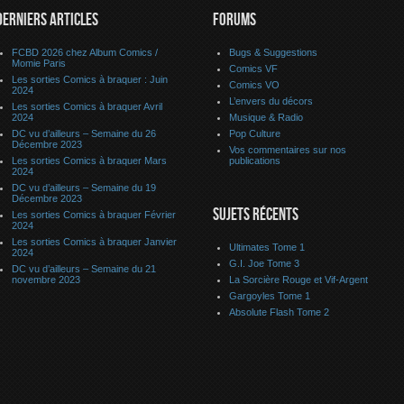
DERNIERS ARTICLES
FORUMS
FCBD 2026 chez Album Comics /
Bugs & Suggestions
Momie Paris
Comics VF
Les sorties Comics à braquer : Juin
Comics VO
2024
L’envers du décors
Les sorties Comics à braquer Avril
2024
Musique & Radio
DC vu d’ailleurs – Semaine du 26
Pop Culture
Décembre 2023
Vos commentaires sur nos
Les sorties Comics à braquer Mars
publications
2024
DC vu d’ailleurs – Semaine du 19
Décembre 2023
SUJETS RÉCENTS
Les sorties Comics à braquer Février
2024
Les sorties Comics à braquer Janvier
Ultimates Tome 1
2024
G.I. Joe Tome 3
DC vu d’ailleurs – Semaine du 21
novembre 2023
La Sorcière Rouge et Vif-Argent
Gargoyles Tome 1
Absolute Flash Tome 2