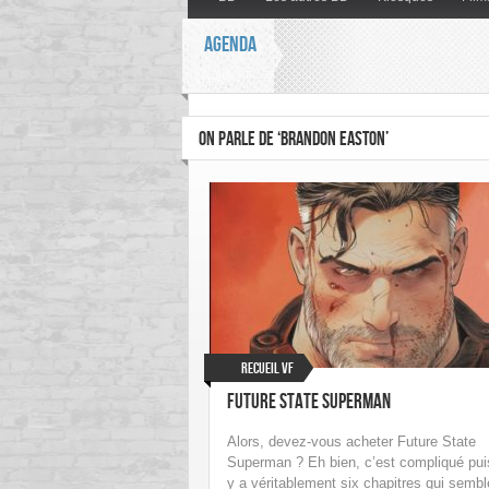
AGENDA
ON PARLE DE ‘BRANDON EASTON’
Recueil VF
Future State Superman
Alors, devez-vous acheter Future State
Superman ? Eh bien, c’est compliqué puis
y a véritablement six chapitres qui sembl