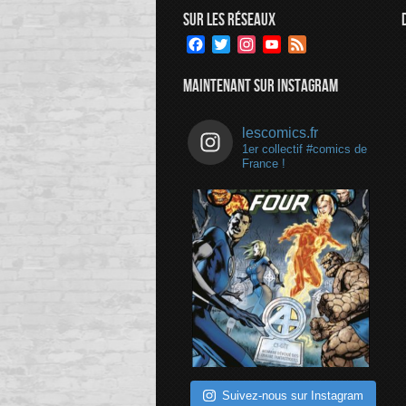
SUR LES RÉSEAUX
Facebook
Twitter
Instagram
YouTube
Feed
Channel
MAINTENANT SUR INSTAGRAM
lescomics.fr
1er collectif #comics de
France !
Suivez-nous sur Instagram