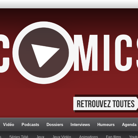
Vidéo
Podcasts
Dossiers
Interviews
Humeurs
Agenda
s
Séries Télé
Jeux
Jeux Vidéo
Animations
Fan films
Yout