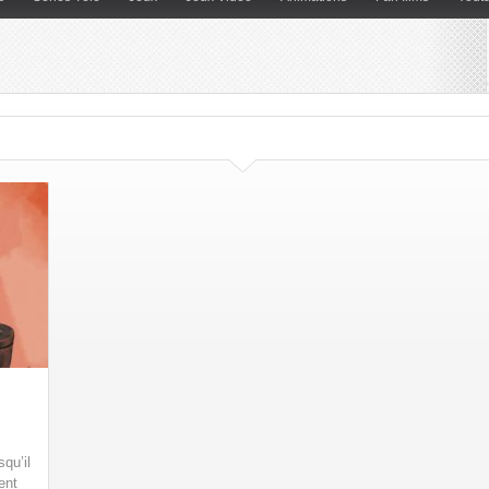
qu’il
ent