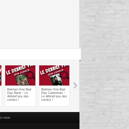
Batman One Bad
Batman One Bad
Les sorties
Les sorties
Day Bane – Le
Day Catwoman –
Comics à braquer
Comics à bra
débrief psy des
Le débrief psy des
: Juin 2024
Avril 2024
comics !
comics !
ez-nous