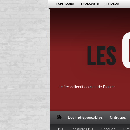
| CRITIQUES
| PODCASTS
| VIDEOS
Le 1er collectif comics de France
Les indispensables
Critiques
BD
Les autres BD
Kiosques
Film