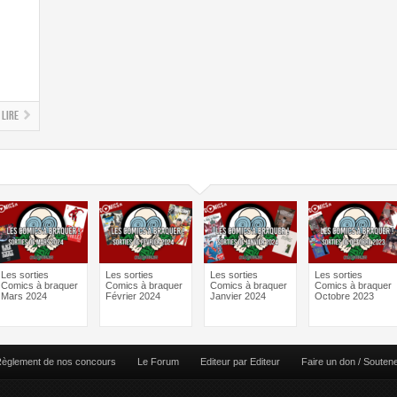
Lire
Les sorties
Les sorties
Les sorties
Les sorties
Comics à braquer
Comics à braquer
Comics à braquer
Comics à braquer
Mars 2024
Février 2024
Janvier 2024
Octobre 2023
èglement de nos concours
Le Forum
Editeur par Editeur
Faire un don / Souten