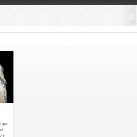
u que
st
ble