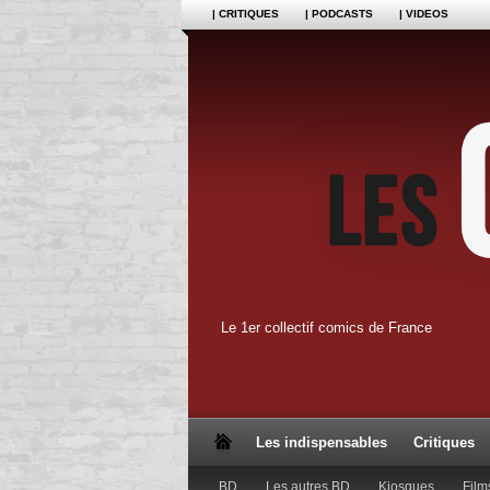
| CRITIQUES
| PODCASTS
| VIDEOS
Le 1er collectif comics de France
Les indispensables
Critiques
BD
Les autres BD
Kiosques
Film