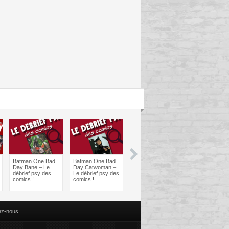
Batman One Bad
Batman One Bad
Les sorties
Les sorties
Day Bane – Le
Day Catwoman –
Comics à braquer
Comics à bra
débrief psy des
Le débrief psy des
: Juin 2024
Avril 2024
comics !
comics !
ez-nous