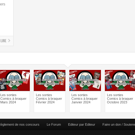
vers
Lire
Les sorties
Les sorties
Les sorties
Les sorties
Comics à braquer
Comics à braquer
Comics à braquer
Comics à braquer
Mars 2024
Février 2024
Janvier 2024
Octobre 2023
èglement de nos concours
Le Forum
Editeur par Editeur
Faire un don / Souten