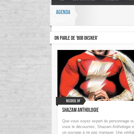
AGENDA
ON PARLE DE ‘BOB OKSNER’
Recueil VF
Shazam Anthologie
Que vous soyez expert du personnage o
vous le découvriez, Shazam Anthologie e
un ouvrage à ne pas manquer. Une vérita