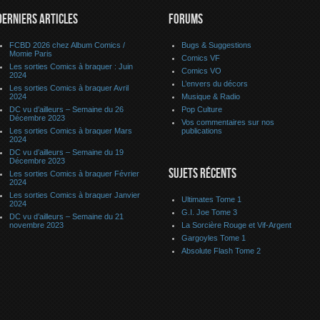
DERNIERS ARTICLES
FORUMS
FCBD 2026 chez Album Comics /
Bugs & Suggestions
Momie Paris
Comics VF
Les sorties Comics à braquer : Juin
Comics VO
2024
L’envers du décors
Les sorties Comics à braquer Avril
2024
Musique & Radio
DC vu d’ailleurs – Semaine du 26
Pop Culture
Décembre 2023
Vos commentaires sur nos
Les sorties Comics à braquer Mars
publications
2024
DC vu d’ailleurs – Semaine du 19
Décembre 2023
SUJETS RÉCENTS
Les sorties Comics à braquer Février
2024
Les sorties Comics à braquer Janvier
Ultimates Tome 1
2024
G.I. Joe Tome 3
DC vu d’ailleurs – Semaine du 21
novembre 2023
La Sorcière Rouge et Vif-Argent
Gargoyles Tome 1
Absolute Flash Tome 2