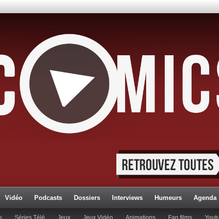
Vidéo
Podcasts
Dossiers
Interviews
Humeurs
Agenda
s
Séries Télé
Jeux
Jeux Vidéo
Animations
Fan films
Yout