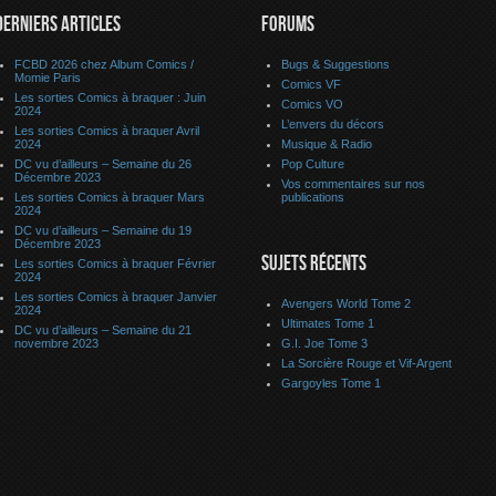
DERNIERS ARTICLES
FORUMS
FCBD 2026 chez Album Comics /
Bugs & Suggestions
Momie Paris
Comics VF
Les sorties Comics à braquer : Juin
Comics VO
2024
L’envers du décors
Les sorties Comics à braquer Avril
2024
Musique & Radio
DC vu d’ailleurs – Semaine du 26
Pop Culture
Décembre 2023
Vos commentaires sur nos
Les sorties Comics à braquer Mars
publications
2024
DC vu d’ailleurs – Semaine du 19
Décembre 2023
SUJETS RÉCENTS
Les sorties Comics à braquer Février
2024
Les sorties Comics à braquer Janvier
Avengers World Tome 2
2024
Ultimates Tome 1
DC vu d’ailleurs – Semaine du 21
novembre 2023
G.I. Joe Tome 3
La Sorcière Rouge et Vif-Argent
Gargoyles Tome 1