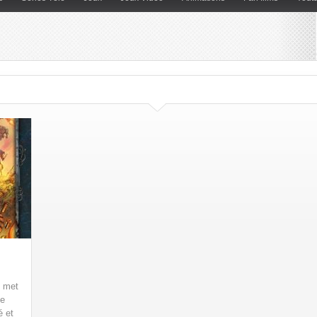
 met
ne
é et