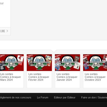
our
Lire
Les sorties
Les sorties
Les sorties
Les sorties
Comics à braquer
Comics à braquer
Comics à braquer
Comics à braquer
Mars 2024
Février 2024
Janvier 2024
Octobre 2023
èglement de nos concours
Le Forum
Editeur par Editeur
Faire un don / Souten