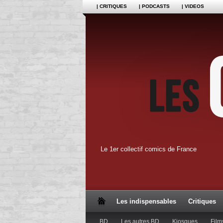
| CRITIQUES
| PODCASTS
| VIDEOS
Le 1er collectif comics de France
Les indispensables
Critiques
BD
Les autres BD
Kiosques
Film