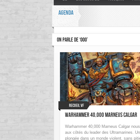
AGENDA
ON PARLE DE ‘000’
Recueil VF
Warhammer 40,000 Marneus Calgar
Warhammer 40,000 Marneus Calgar nous
aux côtés du leader des Ultramarines. U
plongée dans un monde violent, sans piti