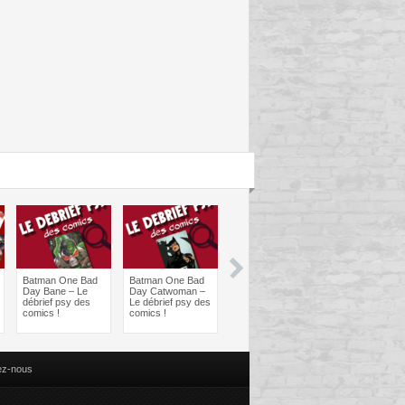
Batman One Bad
Batman One Bad
Les sorties
Les sorties
Day Bane – Le
Day Catwoman –
Comics à braquer
Comics à bra
débrief psy des
Le débrief psy des
: Juin 2024
Avril 2024
comics !
comics !
ez-nous