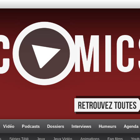
Vidéo
Podcasts
Dossiers
Interviews
Humeurs
Agenda
s
Séries Télé
Jeux
Jeux Vidéo
Animations
Fan films
Yout