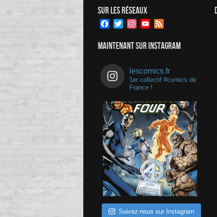
SUR LES RÉSEAUX
Facebook
Twitter
Instagram
YouTube
Feed
Channel
MAINTENANT SUR INSTAGRAM
lescomics.fr
1er collectif #comics de
France !
Suivez-nous sur Instagram