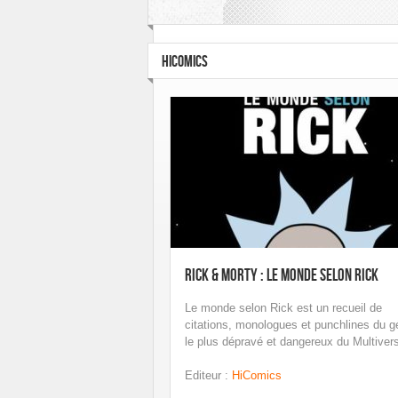
HICOMICS
Rick & Morty : Le monde selon Rick
Le monde selon Rick est un recueil de
citations, monologues et punchlines du g
le plus dépravé et dangereux du Multivers
Editeur
:
HiComics