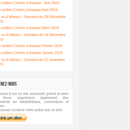
 sorties Comics à braquer : Juin 2024
 sorties Comics à braquer Avril 2024
 vu d’ailleurs – Semaine du 26 Décembre
23
s sorties Comics à braquer Mars 2024
 vu d’ailleurs – Semaine du 19 Décembre
23
 sorties Comics à braquer Février 2024
s sorties Comics à braquer Janvier 2024
 vu d’ailleurs – Semaine du 21 novembre
23
Batman One Bad
Batman One Bad
Les sorties
Les sorties
Day Bane – Le
Day Catwoman –
Comics à braquer
Comics à bra
débrief psy des
Le débrief psy des
: Juin 2024
Avril 2024
ENEZ-NOUS
comics !
comics !
ics.fr est un site associatif, gratuit et sans
 Nous organisons également des
ements en médiathèque, conventions et
ies.
pouvez soutenir notre action par un don.