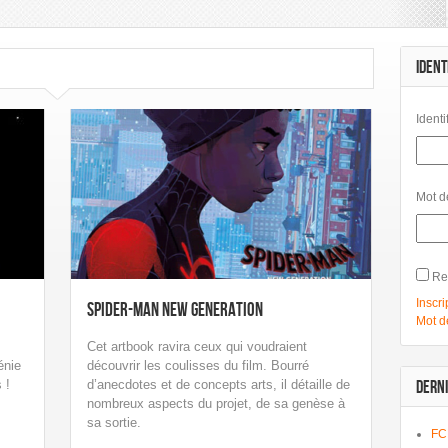
IDENT
Identi
Mot d
Re
Inscri
Spider-Man New Generation
Mot d
Cet artbook ravira ceux qui voudraient
énie
découvrir les coulisses du film. Bourré
 !
d’anecdotes et de concepts arts, il détaille de
DERNI
nombreux aspects du projet, de sa genèse à
sa sortie.
FC