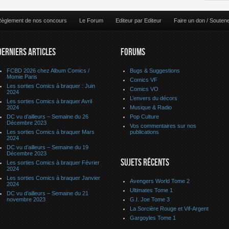
èglement de nos concours
Le Forum
Editeur par Editeur
Faire un don / Souten
DERNIERS ARTICLES
FORUMS
FCBD 2026 chez Album Comics /
Bugs & Suggestions
Momie Paris
Comics VF
Les sorties Comics à braquer : Juin
Comics VO
2024
L’envers du décors
Les sorties Comics à braquer Avril
2024
Musique & Radio
DC vu d’ailleurs – Semaine du 26
Pop Culture
Décembre 2023
Vos commentaires sur nos
Les sorties Comics à braquer Mars
publications
2024
DC vu d’ailleurs – Semaine du 19
Décembre 2023
SUJETS RÉCENTS
Les sorties Comics à braquer Février
2024
Les sorties Comics à braquer Janvier
Avengers World Tome 2
2024
Ultimates Tome 1
DC vu d’ailleurs – Semaine du 21
novembre 2023
G.I. Joe Tome 3
La Sorcière Rouge et Vif-Argent
Gargoyles Tome 1