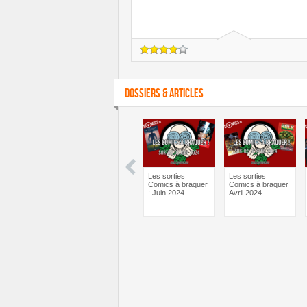
DOSSIERS & ARTICLES
man One Bad
Batman One Bad
Les sorties
Les sorties
 Bane – Le
Day Catwoman –
Comics à braquer
Comics à braquer
ief psy des
Le débrief psy des
: Juin 2024
Avril 2024
ics !
comics !