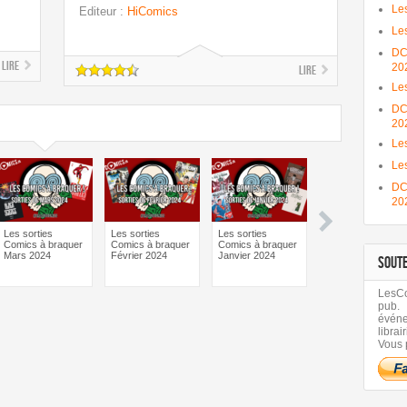
Les
Editeur
:
HiComics
Les
DC
Lire
20
Lire
Le
DC
20
Les
Le
DC
20
Les sorties
Les sorties
Les sorties
Les sorties
Comics à braquer
Comics à braquer
Comics à braquer
Comics à braquer
Mars 2024
Février 2024
Janvier 2024
Octobre 2023
SOUT
LesCom
pub.
évén
librair
Vous 