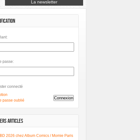
IFICATION
fiant:
e passe:
ster connecté
ption
Connexion
e passe oublié
ERS ARTICLES
BD 2026 chez Album Comics / Momie Paris