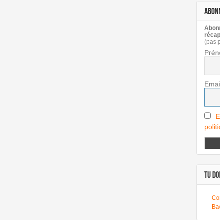
ABON
Abonn
récap
(pas 
Prén
Emai
E
polit
TU DOI
Co
Ba