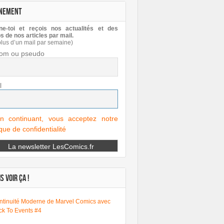
NEMENT
e-toi et reçois nos actualités et des
s de nos articles par mail.
plus d’un mail par semaine)
om ou pseudo
l
n continuant, vous acceptez notre
ique de confidentialité
S VOIR ÇA !
ntinuité Moderne de Marvel Comics avec
ck To Events #4