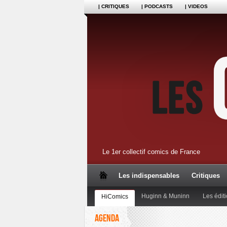
| CRITIQUES
| PODCASTS
| VIDEOS
Le 1er collectif comics de France
Les indispensables
Critiques
Huginn & Muninn
Les édit
HiComics
AGENDA