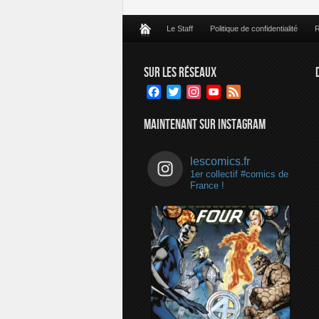
Le Staff
Politique de confidentialité
R
SUR LES RÉSEAUX
Facebook
Twitter
Instagram
YouTube
Feed
Channel
MAINTENANT SUR INSTAGRAM
lescomics.fr
1er collectif #comics de
France !