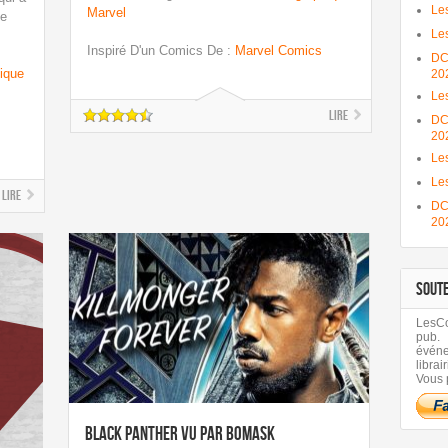
Les
Marvel
te
Les
Inspiré D'un Comics De
:
Marvel Comics
DC
ique
20
Le
Lire
DC
20
Les
Le
Lire
DC
20
SOUT
LesCom
pub.
évén
librair
Vous 
Black Panther vu par Bomask