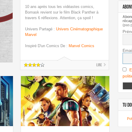
ABON
10 ans après tous les vidéastes comics,
Bomask revient sur le film Black Panther à
Abonn
travers 6 réflexions. Attention, ça spoil !
récap
(pas 
Univers Partagé
:
Univers Cinématographique
Prén
Marvel
Inspiré D'un Comics De
:
Marvel Comics
Emai
Lire
E
polit
TU DOI
Pot