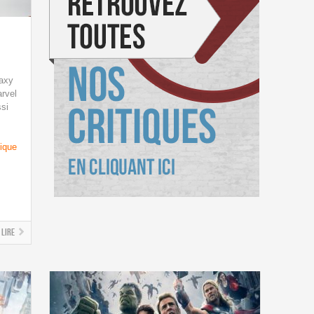
laxy
rvel
ssi
ique
Lire