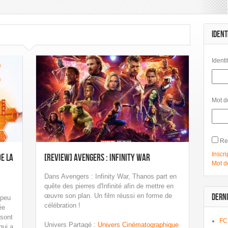
IDENT
Identi
Mot d
Re
Inscri
de la
[Review] Avengers : Infinity War
Mot d
Dans Avengers : Infinity War, Thanos part en
quête des pierres d'Infinité afin de mettre en
œuvre son plan. Un film réussi en forme de
DERNI
 peu
célébration !
ée
 sont
FC
Univers Partagé
:
Univers Cinématographique
qui a