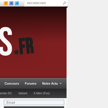
Concours
Forums
Notre Actu
Etendu DC
Valiant
X-Men (Fox)