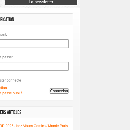
IFICATION
fiant:
e passe:
ster connecté
ption
Connexion
e passe oublié
ERS ARTICLES
BD 2026 chez Album Comics / Momie Paris