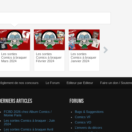
Les sorties
Les sorties
Les sorties
Les sorties
Comics à braquer
Comics à braquer
Comics à braquer
Comics à braquer
Mars 2024
Février 2024
Janvier 2024
Octobre 2023
èglement de nos concours
Le Forum
Editeur par Editeur
Faire un don / Souten
DERNIERS ARTICLES
FORUMS
FCBD 2026 chez Album Comics /
Bugs & Suggestions
Momie Paris
Comics VF
Les sorties Comics à braquer : Juin
Comics VO
2024
L’envers du décors
Les sorties Comics à braquer Avril