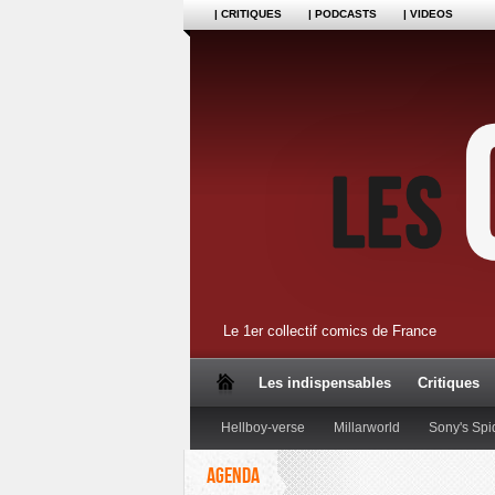
| CRITIQUES
| PODCASTS
| VIDEOS
Le 1er collectif comics de France
Les indispensables
Critiques
Hellboy-verse
Millarworld
Sony's Spi
AGENDA