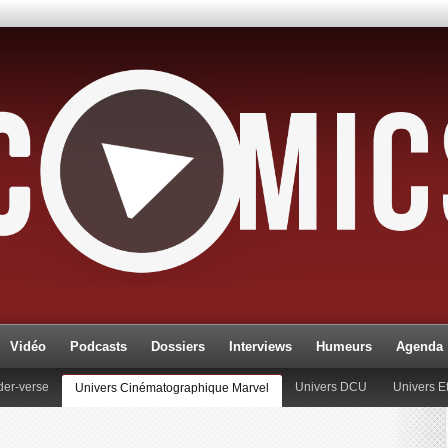
Vidéo
Podcasts
Dossiers
Interviews
Humeurs
Agenda
der-verse
Univers DCU
Univers 
Univers Cinématographique Marvel