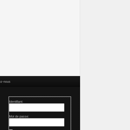
Batman One Bad
Batman One Bad
Les sorties
Les sorties
Day Bane – Le
Day Catwoman –
Comics à braquer
Comics à bra
débrief psy des
Le débrief psy des
: Juin 2024
Avril 2024
comics !
comics !
ez-nous
Identifiant:
Mot de passe: