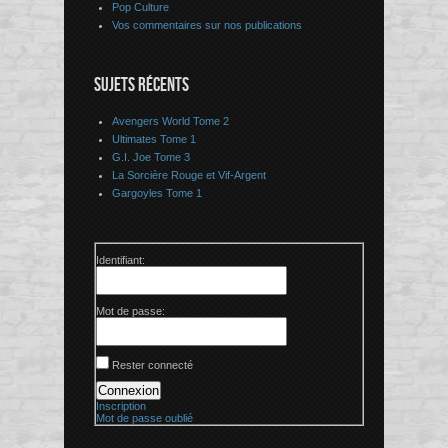
Pop Culture
Vos commentaires sur nos publications
SUJETS RÉCENTS
Avengers World Tome 2
Ultimates Tome 1
G.I. Joe Tome 3
La Sorcière Rouge et Vif-Argent
Gargoyles Tome 1
Identifiant:
Mot de passe:
Rester connecté
Connexion
Inscription
Mot de passe oublié