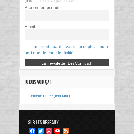
(pas plus d’un mail par semaine)
Prénom ou pseudo
Email
En continuant, vous acceptez notre
politique de confidentialité
TU DOIS VOIR ÇA !
Potache Purée (feat Matt)
SUR LES RÉSEAUX
Facebook
Twitter
Instagram
YouTube
Feed