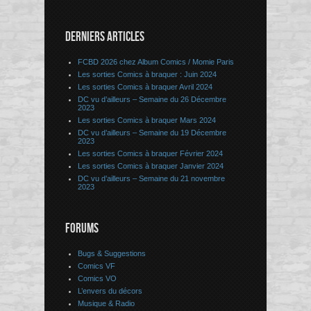
DERNIERS ARTICLES
FCBD 2026 chez Album Comics / Momie Paris
Les sorties Comics à braquer : Juin 2024
Les sorties Comics à braquer Avril 2024
DC vu d’ailleurs – Semaine du 26 Décembre
2023
Les sorties Comics à braquer Mars 2024
DC vu d’ailleurs – Semaine du 19 Décembre
2023
Les sorties Comics à braquer Février 2024
Les sorties Comics à braquer Janvier 2024
DC vu d’ailleurs – Semaine du 21 novembre
2023
FORUMS
Bugs & Suggestions
Comics VF
Comics VO
L’envers du décors
Musique & Radio