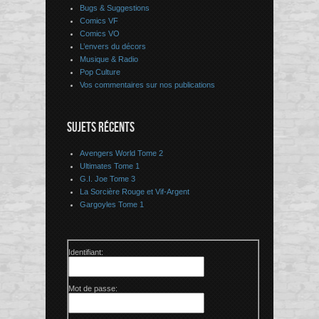
Bugs & Suggestions
Comics VF
Comics VO
L’envers du décors
Musique & Radio
Pop Culture
Vos commentaires sur nos publications
SUJETS RÉCENTS
Avengers World Tome 2
Ultimates Tome 1
G.I. Joe Tome 3
La Sorcière Rouge et Vif-Argent
Gargoyles Tome 1
Identifiant:
Mot de passe: