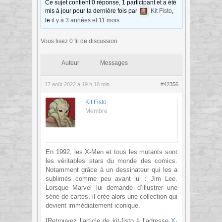
Ce sujet contient 0 réponse, 1 participant et a été
mis à jour pour la dernière fois par
Kit Fisto
,
le
il y a 3 années et 11 mois
.
Vous lisez 0 fil de discussion
Auteur
Messages
17 août 2022 à 19 h 10 min
#42356
Kit Fisto
Membre
En 1992, les X-Men et tous les mutants sont
les véritables stars du monde des comics.
Notamment grâce à un dessinateur qui les a
sublimés comme peu avant lui : Jim Lee.
Lorsque Marvel lui demande d’illustrer une
série de cartes, il crée alors une collection qui
devient immédiatement iconique.
[Retrouvez l’article de kit-fisto à l’adresse
X-