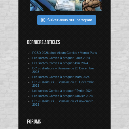
Suivez-nous sur Instagram
DERNIERS ARTICLES
FCBD 2026 chez Album Comics / Momie Paris
Les sorties Comics à braquer : Juin 2024
Les sorties Comics à braquer Avril 2024
DC vu d’ailleurs – Semaine du 26 Décembre
2023
Les sorties Comics à braquer Mars 2024
DC vu d’ailleurs – Semaine du 19 Décembre
2023
Les sorties Comics à braquer Février 2024
Les sorties Comics à braquer Janvier 2024
DC vu d’ailleurs – Semaine du 21 novembre
2023
FORUMS