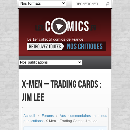
Le 1er collectif comics de France
X-Men – Trading Cards :
Jim Lee
Accueil
›
Forums
›
Vos commentaires sur nos
publications
›
X-Men – Trading Cards : Jim Lee