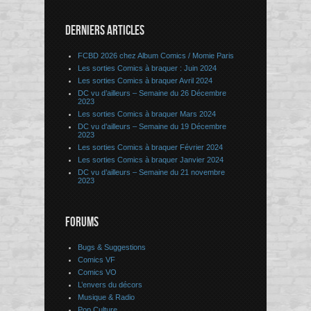
DERNIERS ARTICLES
FCBD 2026 chez Album Comics / Momie Paris
Les sorties Comics à braquer : Juin 2024
Les sorties Comics à braquer Avril 2024
DC vu d’ailleurs – Semaine du 26 Décembre
2023
Les sorties Comics à braquer Mars 2024
DC vu d’ailleurs – Semaine du 19 Décembre
2023
Les sorties Comics à braquer Février 2024
Les sorties Comics à braquer Janvier 2024
DC vu d’ailleurs – Semaine du 21 novembre
2023
FORUMS
Bugs & Suggestions
Comics VF
Comics VO
L’envers du décors
Musique & Radio
Pop Culture