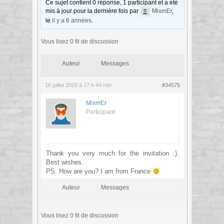
Ce sujet contient 0 réponse, 1 participant et a été
mis à jour pour la dernière fois par
MixmEr
,
le
il y a 6 années
.
Vous lisez 0 fil de discussion
Auteur
Messages
16 juillet 2020 à 17 h 44 min
#34575
MixmEr
Participant
Thank you very much for the invitation :).
Best wishes.
PS: How are you? I am from France
Auteur
Messages
Vous lisez 0 fil de discussion