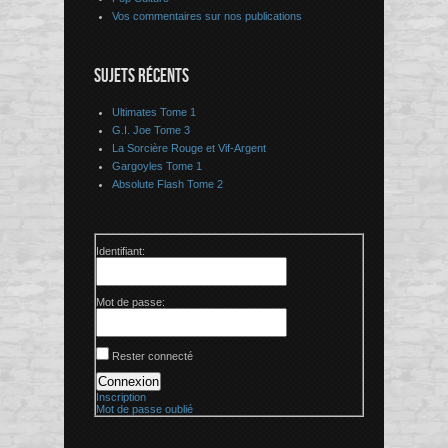
Vos commentaires sur nos publications
SUJETS RÉCENTS
Ultimates Tome 1
G.I. Joe Tome 3
La Sorcière Rouge et Vif-Argent
Gargoyles Tome 1
Absolute Flash Tome 2
Identifiant:
Mot de passe:
Rester connecté
Connexion
Inscription
Mot de passe oublié