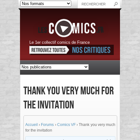
Le 1er collectif comics de France
Thank you very much for
the invitation
Accueil
›
Forums
›
Comics VF
›
Thank you very much
for the invitation