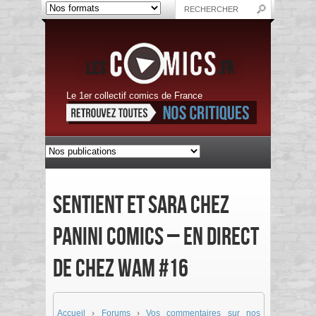
Le 1er collectif comics de France
Sentient et Sara chez
Panini Comics – En direct
de chez Wam #16
Accueil
›
Forums
›
Vos commentaires sur nos