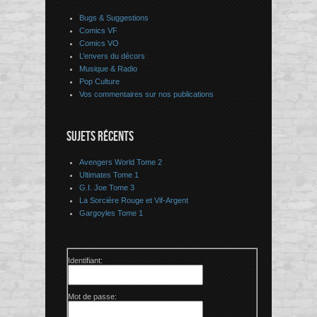
Bugs & Suggestions
Comics VF
Comics VO
L’envers du décors
Musique & Radio
Pop Culture
Vos commentaires sur nos publications
SUJETS RÉCENTS
Avengers World Tome 2
Ultimates Tome 1
G.I. Joe Tome 3
La Sorcière Rouge et Vif-Argent
Gargoyles Tome 1
Identifiant:
Mot de passe: