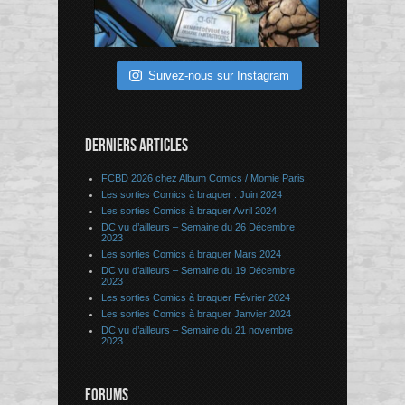
Suivez-nous sur Instagram
DERNIERS ARTICLES
FCBD 2026 chez Album Comics / Momie Paris
Les sorties Comics à braquer : Juin 2024
Les sorties Comics à braquer Avril 2024
DC vu d’ailleurs – Semaine du 26 Décembre
2023
Les sorties Comics à braquer Mars 2024
DC vu d’ailleurs – Semaine du 19 Décembre
2023
Les sorties Comics à braquer Février 2024
Les sorties Comics à braquer Janvier 2024
DC vu d’ailleurs – Semaine du 21 novembre
2023
FORUMS