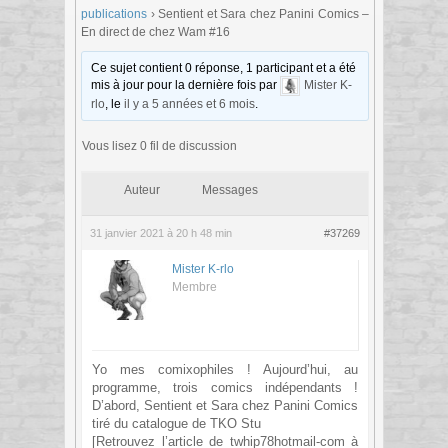
publications
›
Sentient et Sara chez Panini Comics –
En direct de chez Wam #16
Ce sujet contient 0 réponse, 1 participant et a été
mis à jour pour la dernière fois par
Mister K-
rlo
, le
il y a 5 années et 6 mois
.
Vous lisez 0 fil de discussion
Auteur
Messages
31 janvier 2021 à 20 h 48 min
#37269
Mister K-rlo
Membre
Yo mes comixophiles ! Aujourd’hui, au
programme, trois comics indépendants !
D’abord, Sentient et Sara chez Panini Comics
tiré du catalogue de TKO Stu
[Retrouvez l’article de twhip78hotmail-com à