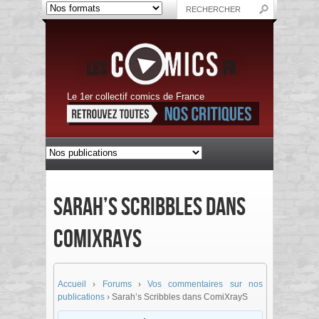
Le 1er collectif comics de France
Sarah’s Scribbles dans
ComiXrayS
Accueil
›
Forums
›
Vos commentaires sur nos
publications
›
Sarah’s Scribbles dans ComiXrayS