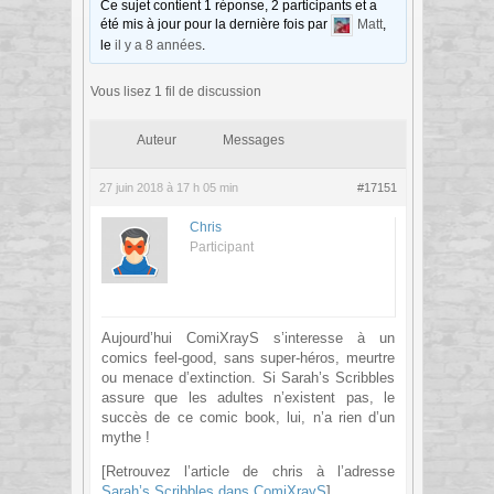
Ce sujet contient 1 réponse, 2 participants et a
été mis à jour pour la dernière fois par
Matt
,
le
il y a 8 années
.
Vous lisez 1 fil de discussion
Auteur
Messages
27 juin 2018 à 17 h 05 min
#17151
Chris
Participant
Aujourd’hui ComiXrayS s’interesse à un
comics feel-good, sans super-héros, meurtre
ou menace d’extinction. Si Sarah’s Scribbles
assure que les adultes n’existent pas, le
succès de ce comic book, lui, n’a rien d’un
mythe !
[Retrouvez l’article de chris à l’adresse
Sarah’s Scribbles dans ComiXrayS
]