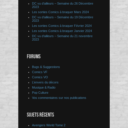
DC vu d’ailleurs – Semaine du 26 Décembre
2023
Les sorties Comics à braquer Mars 2024
DC vu d’ailleurs – Semaine du 19 Décembre
2023
Les sorties Comics à braquer Février 2024
Les sorties Comics à braquer Janvier 2024
DC vu d’ailleurs – Semaine du 21 novembre
2023
FORUMS
Bugs & Suggestions
Comics VF
Comics VO
L’envers du décors
Musique & Radio
Pop Culture
Vos commentaires sur nos publications
SUJETS RÉCENTS
Avengers World Tome 2