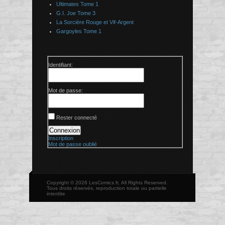
Ultimates Tome 1
G.I. Joe Tome 3
La Sorcière Rouge et Vif-Argent
Gargoyles Tome 1
Identifiant:
Mot de passe:
Rester connecté
Connexion
Inscription
Mot de passe oublié
Copyright © 2026 LesComics.fr, All Rights Reserved.
Tous droits réservés, reproduction totale ou partielle
interdite