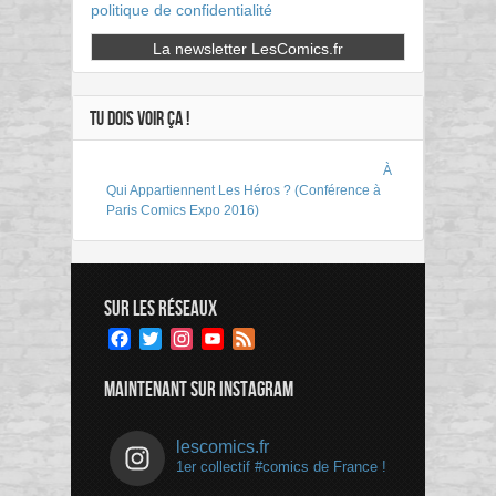
politique de confidentialité
TU DOIS VOIR ÇA !
À
Qui Appartiennent Les Héros ? (Conférence à
Paris Comics Expo 2016)
SUR LES RÉSEAUX
Facebook
Twitter
Instagram
YouTube
Feed
Channel
MAINTENANT SUR INSTAGRAM
lescomics.fr
1er collectif #comics de France !