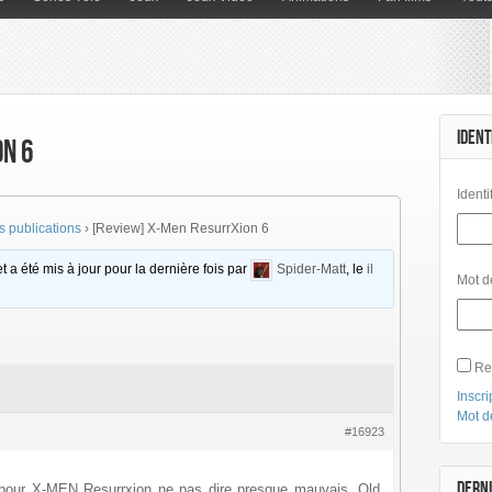
IDENT
n 6
Identi
 publications
›
[Review] X-Men ResurrXion 6
t a été mis à jour pour la dernière fois par
Spider-Matt
, le
il
Mot d
Re
Inscri
Mot d
#16923
DERNI
 pour X-MEN Resurrxion ne pas dire presque mauvais. Old