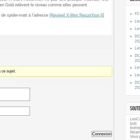
n Gold relèvent le niveau comme elles peuvent.
FC
e de spider-matt à l’adresse
[Review] X-Men ResurrXion 6
]
Les
Les
DC
20
Le
DC
20
Les
ce sujet.
Le
DC
20
SOUT
LesCom
pub.
évén
librair
Connexion
Vous 