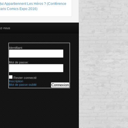
Qui Appartiennent Les Héros ? (Conférence
Paris Comics Expo 2016)
ez-nous
Identifiant:
Mot de passe:
Rester connecté
Inscription
Mot de passe oublié
Connexion