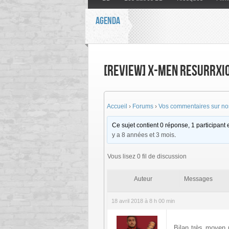
AGENDA
[Review] X-Men ResurrXio
Accueil
›
Forums
›
Vos commentaires sur nos
Ce sujet contient 0 réponse, 1 participant e
y a 8 années et 3 mois
.
Vous lisez 0 fil de discussion
Auteur
Messages
18 avril 2018 à 8 h 00 min
Bilan très moyen