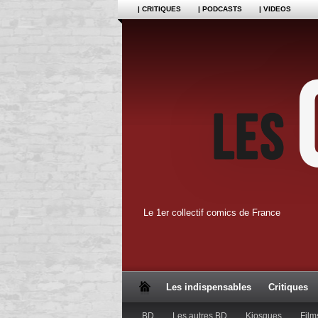
| CRITIQUES
| PODCASTS
| VIDEOS
Le 1er collectif comics de France
Les indispensables
Critiques
BD
Les autres BD
Kiosques
Film