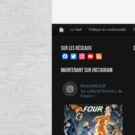
Le Staff
Politique de confidentialité
R
SUR LES RÉSEAUX
Facebook
Twitter
Instagram
YouTube
Feed
Channel
MAINTENANT SUR INSTAGRAM
lescomics.fr
1er collectif #comics de
France !