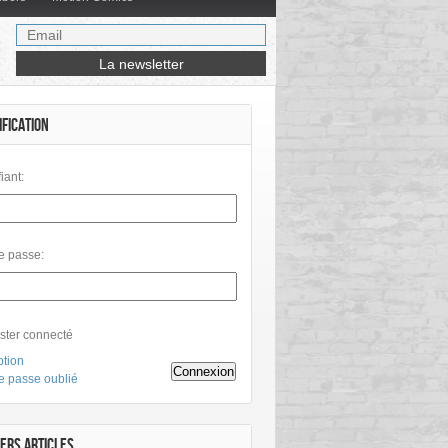
IFICATION
fiant:
e passe:
ster connecté
ption
Connexion
e passe oublié
ERS ARTICLES