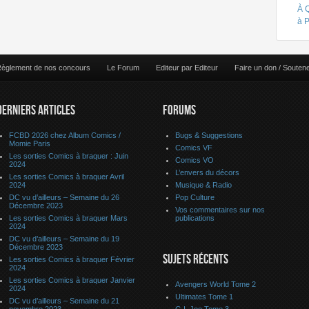
À 
à 
èglement de nos concours
Le Forum
Editeur par Editeur
Faire un don / Souten
DERNIERS ARTICLES
FORUMS
FCBD 2026 chez Album Comics /
Bugs & Suggestions
Momie Paris
Comics VF
Les sorties Comics à braquer : Juin
Comics VO
2024
L’envers du décors
Les sorties Comics à braquer Avril
2024
Musique & Radio
DC vu d’ailleurs – Semaine du 26
Pop Culture
Décembre 2023
Vos commentaires sur nos
Les sorties Comics à braquer Mars
publications
2024
DC vu d’ailleurs – Semaine du 19
Décembre 2023
SUJETS RÉCENTS
Les sorties Comics à braquer Février
2024
Les sorties Comics à braquer Janvier
Avengers World Tome 2
2024
Ultimates Tome 1
DC vu d’ailleurs – Semaine du 21
novembre 2023
G.I. Joe Tome 3