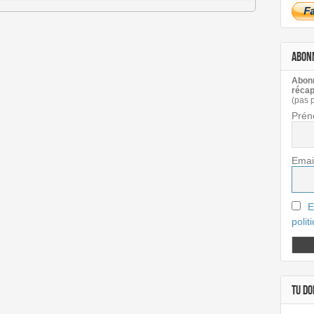
ABON
Abonn
récap
(pas 
Prén
Emai
E
polit
TU DOI