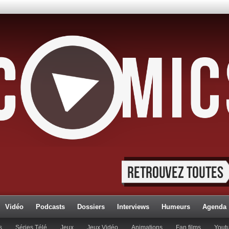
Vidéo
Podcasts
Dossiers
Interviews
Humeurs
Agenda
s
Séries Télé
Jeux
Jeux Vidéo
Animations
Fan films
Yout