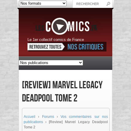
Le 1er collectif comics de France
[Review] Marvel Legacy
Deadpool Tome 2
Accueil
›
Forums
›
Vos commentaires sur nos
publications
›
[Review] Marvel Legacy Deadpool
Tome 2