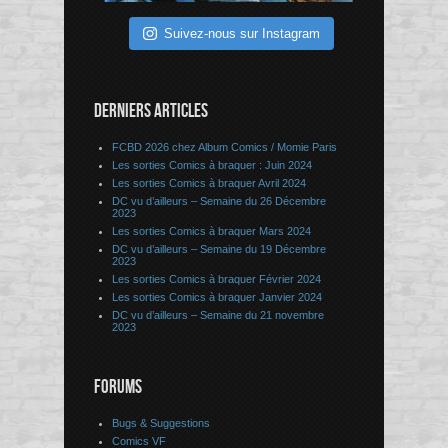
Suivez-nous sur Instagram
DERNIERS ARTICLES
FCBD 2026 chez Album Comics / Momie Paris
Les sorties Comics à braquer : Juin 2024
Les sorties Comics à braquer Avril 2024
DC vu d’ailleurs – Semaine du 26 Décembre
2023
Les sorties Comics à braquer Mars 2024
DC vu d’ailleurs – Semaine du 19 Décembre
2023
Les sorties Comics à braquer Février 2024
Les sorties Comics à braquer Janvier 2024
DC vu d’ailleurs – Semaine du 21 novembre
2023
FORUMS
Bugs & Suggestions
Comics VF