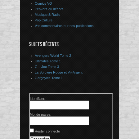
Comics VO
L’envers du décors
Musique & Radio
Pop Culture
Vos commentaires sur nos publications
SUJETS RÉCENTS
Avengers World Tome 2
Ultimates Tome 1
G.I. Joe Tome 3
La Sorcière Rouge et Vif-Argent
Gargoyles Tome 1
Identifiant:
Mot de passe:
Rester connecté