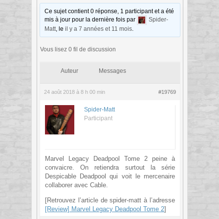
Ce sujet contient 0 réponse, 1 participant et a été
mis à jour pour la dernière fois par
Spider-
Matt
, le
il y a 7 années et 11 mois
.
Vous lisez 0 fil de discussion
Auteur
Messages
24 août 2018 à 8 h 00 min
#19769
Spider-Matt
Participant
Marvel Legacy Deadpool Tome 2 peine à
convaicre. On retiendra surtout la série
Despicable Deadpool qui voit le mercenaire
collaborer avec Cable.
[Retrouvez l’article de spider-matt à l’adresse
[Review] Marvel Legacy Deadpool Tome 2
]