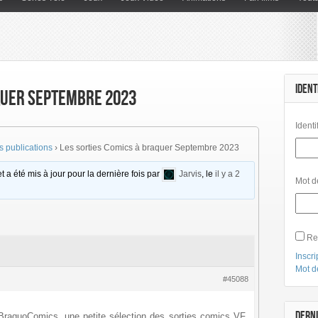
IDENT
quer Septembre 2023
Identi
 publications
›
Les sorties Comics à braquer Septembre 2023
t a été mis à jour pour la dernière fois par
Jarvis
, le
il y a 2
Mot d
Re
Inscri
Mot d
#45088
DERNI
#BraquoComics, une petite sélection des sorties comics VF