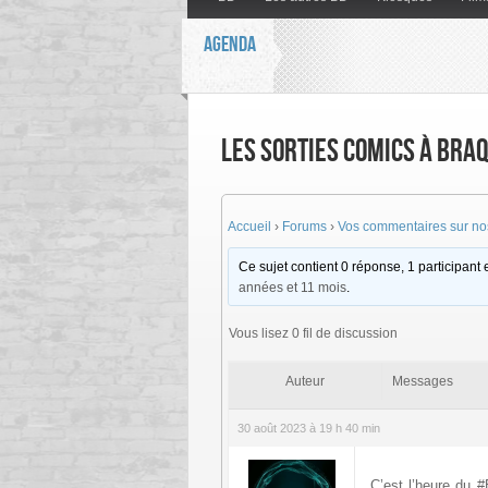
AGENDA
Les sorties Comics à bra
Accueil
›
Forums
›
Vos commentaires sur nos
Ce sujet contient 0 réponse, 1 participant e
années et 11 mois
.
Vous lisez 0 fil de discussion
Auteur
Messages
30 août 2023 à 19 h 40 min
C’est l’heure du 