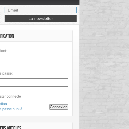
IFICATION
fiant:
e passe:
ster connecté
ption
Connexion
e passe oublié
ERS ARTICLES