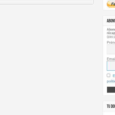
ABON
Abonn
récap
(pas 
Prén
Emai
E
polit
TU DOI