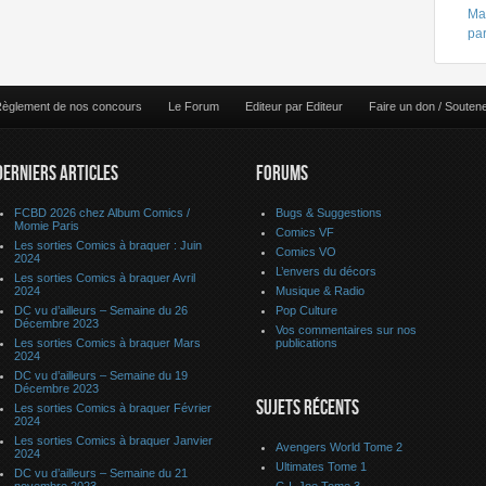
Mar
pa
èglement de nos concours
Le Forum
Editeur par Editeur
Faire un don / Souten
DERNIERS ARTICLES
FORUMS
FCBD 2026 chez Album Comics /
Bugs & Suggestions
Momie Paris
Comics VF
Les sorties Comics à braquer : Juin
Comics VO
2024
L’envers du décors
Les sorties Comics à braquer Avril
2024
Musique & Radio
DC vu d’ailleurs – Semaine du 26
Pop Culture
Décembre 2023
Vos commentaires sur nos
Les sorties Comics à braquer Mars
publications
2024
DC vu d’ailleurs – Semaine du 19
Décembre 2023
SUJETS RÉCENTS
Les sorties Comics à braquer Février
2024
Les sorties Comics à braquer Janvier
Avengers World Tome 2
2024
Ultimates Tome 1
DC vu d’ailleurs – Semaine du 21
novembre 2023
G.I. Joe Tome 3