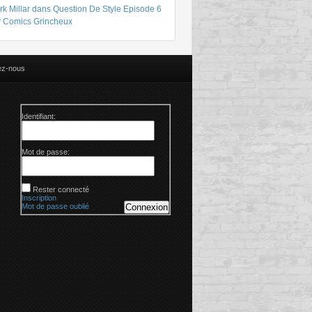
k Millar dans Question De Style Episode 6
r Comics Grincheux
ez-nous
Identifiant:
Mot de passe:
Rester connecté
Inscription
Mot de passe oublié
Connexion