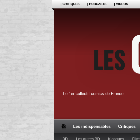
| CRITIQUES
| PODCASTS
| VIDEOS
Le 1er collectif comics de France
Les indispensables
Critiques
BD
Les autres BD
Kiosques
Film