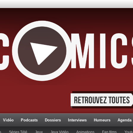
Vidéo
Podcasts
Dossiers
Interviews
Humeurs
Agenda
s
Séries Télé
Jeux
Jeux Vidéo
Animations
Fan films
Yout