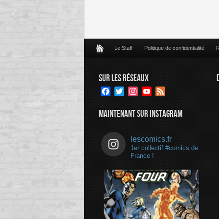
Le Staff
Politique de confidentialité
R
SUR LES RÉSEAUX
Facebook
Twitter
Instagram
YouTube
Feed
Channel
MAINTENANT SUR INSTAGRAM
lescomics.fr
1er collectif #comics de
France !