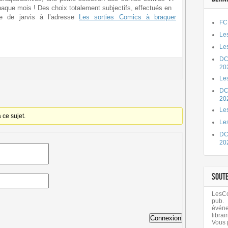
aque mois ! Des choix totalement subjectifs, effectués en
cle de jarvis à l’adresse
Les sorties Comics à braquer
FC
Les
Les
DC
20
Le
DC
20
Les
ce sujet.
Le
DC
20
SOUT
LesCom
pub.
évén
librair
Connexion
Vous 