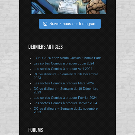
Suivez-nous sur Instagram
DERNIERS ARTICLES
FCBD 2026 chez Album Comics / Momie Paris
Les sorties Comics à braquer : Juin 2024
Les sorties Comics à braquer Avril 2024
DC vu d’ailleurs – Semaine du 26 Décembre
2023
Les sorties Comics à braquer Mars 2024
DC vu d’ailleurs – Semaine du 19 Décembre
2023
Les sorties Comics à braquer Février 2024
Les sorties Comics à braquer Janvier 2024
DC vu d’ailleurs – Semaine du 21 novembre
2023
FORUMS