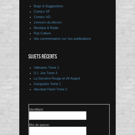
Bugs & Suggestions
Comics VF
Comics VO
L’envers du décors
Musique & Radio
Pop Culture
Vos commentaires sur nos publications
SUJETS RÉCENTS
Ultimates Tome 1
G.I. Joe Tome 3
La Sorcière Rouge et Vif-Argent
Gargoyles Tome 1
Absolute Flash Tome 2
Identifiant:
Mot de passe: