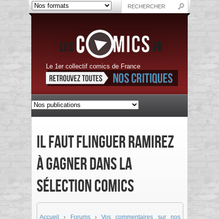
Le 1er collectif comics de France
Il Faut Flinguer Ramirez
à gagner dans La
Sélection Comics
Accueil
›
Forums
›
Vos commentaires sur nos