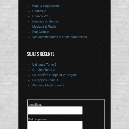
Bugs & Suggestions
Comics VF
Comics VO
L’envers du décors
Musique & Radio
Pop Culture
Vos commentaires sur nos publications
SUJETS RÉCENTS
Ultimates Tome 1
G.I. Joe Tome 3
La Sorcière Rouge et Vif-Argent
Gargoyles Tome 1
Absolute Flash Tome 2
Identifiant:
Mot de passe: