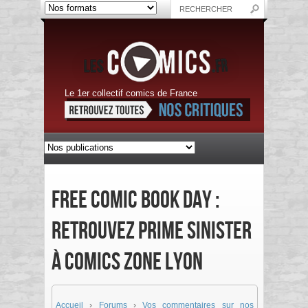
Le 1er collectif comics de France
Free Comic Book Day :
retrouvez Prime Sinister
à Comics Zone Lyon
Accueil
›
Forums
›
Vos commentaires sur nos