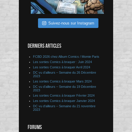
Suivez-nous sur Instagram
DERNIERS ARTICLES
FCBD 2026 chez Album Comics / Momie Paris
Les sorties Comics à braquer : Juin 2024
Les sorties Comics à braquer Avril 2024
DC vu d’ailleurs – Semaine du 26 Décembre
2023
Les sorties Comics à braquer Mars 2024
DC vu d’ailleurs – Semaine du 19 Décembre
2023
Les sorties Comics à braquer Février 2024
Les sorties Comics à braquer Janvier 2024
DC vu d’ailleurs – Semaine du 21 novembre
2023
FORUMS