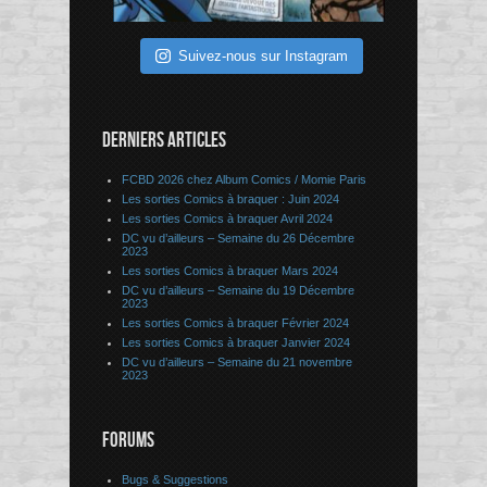
Suivez-nous sur Instagram
DERNIERS ARTICLES
FCBD 2026 chez Album Comics / Momie Paris
Les sorties Comics à braquer : Juin 2024
Les sorties Comics à braquer Avril 2024
DC vu d’ailleurs – Semaine du 26 Décembre
2023
Les sorties Comics à braquer Mars 2024
DC vu d’ailleurs – Semaine du 19 Décembre
2023
Les sorties Comics à braquer Février 2024
Les sorties Comics à braquer Janvier 2024
DC vu d’ailleurs – Semaine du 21 novembre
2023
FORUMS
Bugs & Suggestions