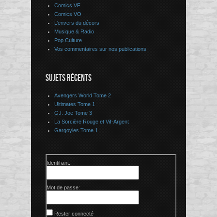
Comics VF
Comics VO
L’envers du décors
Musique & Radio
Pop Culture
Vos commentaires sur nos publications
SUJETS RÉCENTS
Avengers World Tome 2
Ultimates Tome 1
G.I. Joe Tome 3
La Sorcière Rouge et Vif-Argent
Gargoyles Tome 1
Identifiant:
Mot de passe:
Rester connecté