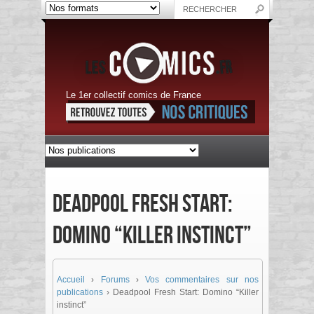
Le 1er collectif comics de France
Deadpool Fresh Start:
Domino “Killer instinct”
Accueil
›
Forums
›
Vos commentaires sur nos
publications
›
Deadpool Fresh Start: Domino “Killer
instinct”