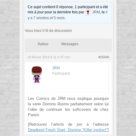
Ce sujet contient 0 réponse, 1 participant et a été
mis à jour pour la dernière fois par
JRM
, le
il
y a 7 années et 5 mois
.
Vous lisez 0 fil de discussion
Auteur
Messages
18 février 2019 à 11 h 47 min
#25946
JRM
Participant
Les Comics de JRM nous explique pourquoi
la série Domino illustre parfaitement selon lui
l’idée de continuer les softcovers de chez
Panini.
[Retrouvez l’article de jrm à l’adresse
Deadpool Fresh Start: Domino “Killer instinct”
]