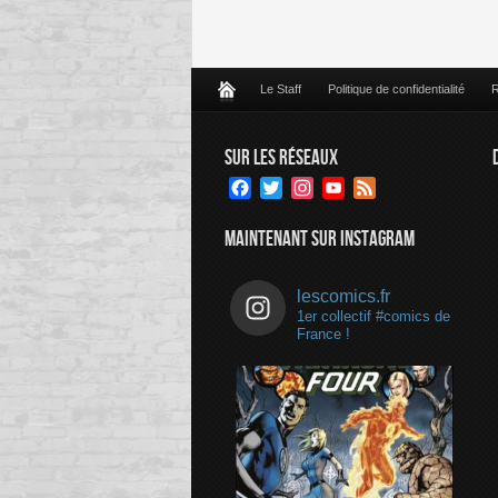
Le Staff
Politique de confidentialité
R
SUR LES RÉSEAUX
Facebook
Twitter
Instagram
YouTube
Feed
Channel
MAINTENANT SUR INSTAGRAM
lescomics.fr
1er collectif #comics de
France !