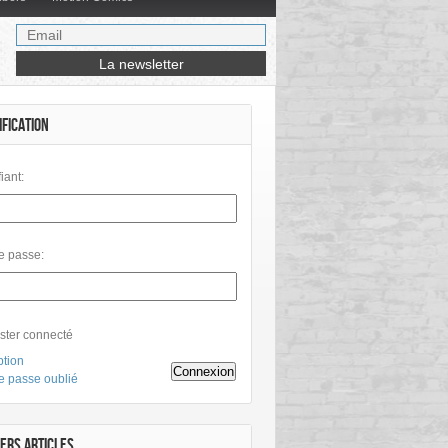
IFICATION
fiant:
e passe:
ster connecté
ption
Connexion
e passe oublié
ERS ARTICLES