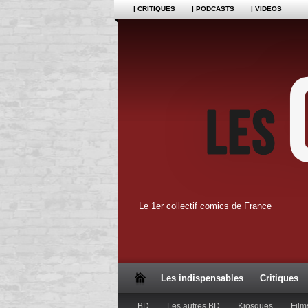
| CRITIQUES
| PODCASTS
| VIDEOS
Le 1er collectif comics de France
Les indispensables
Critiques
BD
Les autres BD
Kiosques
Film