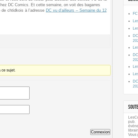
hez DC Comics. Et cette semaine, on voit des bagarres
le de chtidkois à l’adresse
DC vu d’ailleurs – Semaine du 12
FC
Les
Les
DC
20
Le
DC
20
Les
ce sujet.
Le
DC
20
SOUT
LesCom
pub.
évén
librair
Connexion
Vous 