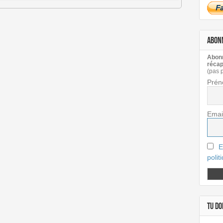
ABON
Abonn
récap
(pas 
Prén
Emai
E
polit
TU DOI