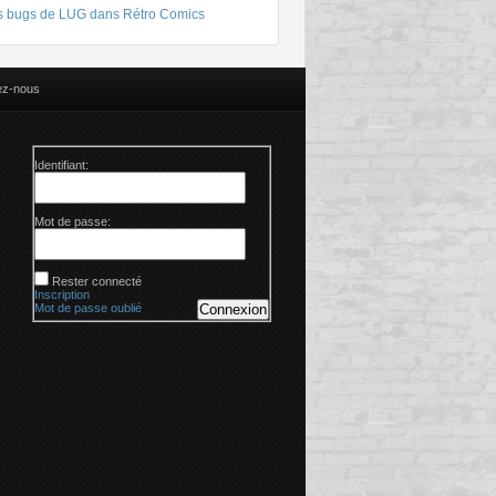
s bugs de LUG dans Rétro Comics
ez-nous
Identifiant:
Mot de passe:
Rester connecté
Inscription
Mot de passe oublié
Connexion