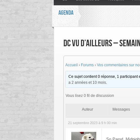
AGENDA
DC vu d’ailleurs – Semai
Accueil
›
Forums
›
Vos commentaires sur nos
Ce sujet contient 0 réponse, 1 participant e
a 2 années et 10 mois
.
Vous lisez 0 fil de discussion
Auteur
Messages
21 septembre 2023 à 9 h 00 min
Sn Parod, Midnight