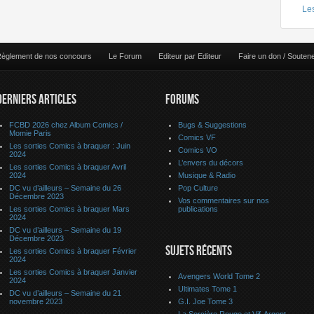
Le
èglement de nos concours
Le Forum
Editeur par Editeur
Faire un don / Souten
DERNIERS ARTICLES
FORUMS
FCBD 2026 chez Album Comics /
Bugs & Suggestions
Momie Paris
Comics VF
Les sorties Comics à braquer : Juin
Comics VO
2024
L’envers du décors
Les sorties Comics à braquer Avril
2024
Musique & Radio
DC vu d’ailleurs – Semaine du 26
Pop Culture
Décembre 2023
Vos commentaires sur nos
Les sorties Comics à braquer Mars
publications
2024
DC vu d’ailleurs – Semaine du 19
Décembre 2023
SUJETS RÉCENTS
Les sorties Comics à braquer Février
2024
Les sorties Comics à braquer Janvier
Avengers World Tome 2
2024
Ultimates Tome 1
DC vu d’ailleurs – Semaine du 21
novembre 2023
G.I. Joe Tome 3
La Sorcière Rouge et Vif-Argent