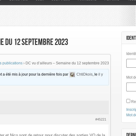
IDENT
ne du 12 septembre 2023
Identi
 publications
›
DC vu d’ailleurs – Semaine du 12 septembre 2023
t a été mis à jour pour la dernière fois par
ChtiDkois
, le
il y
Mot d
Re
Inscri
Mot d
#45221
DERNI
er et Nico sont de retour pour discuter des sorties VO de la