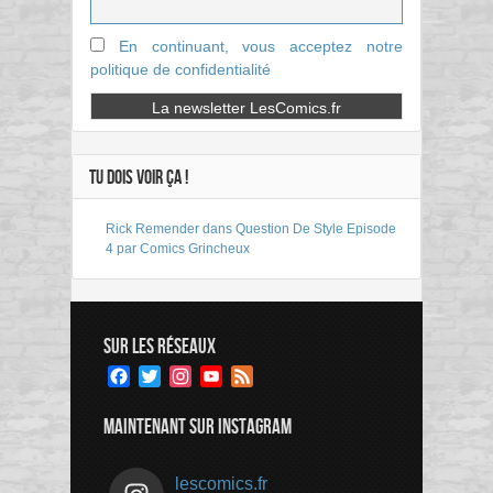
En continuant, vous acceptez notre
politique de confidentialité
TU DOIS VOIR ÇA !
Rick Remender dans Question De Style Episode
4 par Comics Grincheux
SUR LES RÉSEAUX
Facebook
Twitter
Instagram
YouTube
Feed
Channel
MAINTENANT SUR INSTAGRAM
lescomics.fr