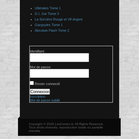
Ultimates Tome 1
G.I. Joe Tome 3
La Sorcière Rouge et Vif-Argent
Gargoyles Tome 1
Absolute Flash Tome 2
Identifiant:
Mot de passe:
Rester connecté
Connexion
Inscription
Mot de passe oublié
Copyright © 2026 LesComics.fr, All Rights Reserved.
Tous droits réservés, reproduction totale ou partielle
interdite