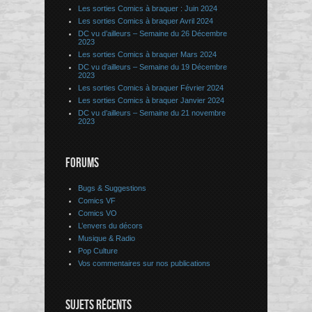
Les sorties Comics à braquer : Juin 2024
Les sorties Comics à braquer Avril 2024
DC vu d’ailleurs – Semaine du 26 Décembre
2023
Les sorties Comics à braquer Mars 2024
DC vu d’ailleurs – Semaine du 19 Décembre
2023
Les sorties Comics à braquer Février 2024
Les sorties Comics à braquer Janvier 2024
DC vu d’ailleurs – Semaine du 21 novembre
2023
FORUMS
Bugs & Suggestions
Comics VF
Comics VO
L’envers du décors
Musique & Radio
Pop Culture
Vos commentaires sur nos publications
SUJETS RÉCENTS