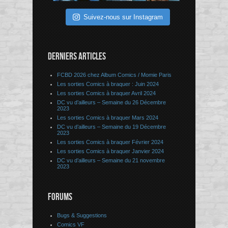
Suivez-nous sur Instagram
DERNIERS ARTICLES
FCBD 2026 chez Album Comics / Momie Paris
Les sorties Comics à braquer : Juin 2024
Les sorties Comics à braquer Avril 2024
DC vu d’ailleurs – Semaine du 26 Décembre
2023
Les sorties Comics à braquer Mars 2024
DC vu d’ailleurs – Semaine du 19 Décembre
2023
Les sorties Comics à braquer Février 2024
Les sorties Comics à braquer Janvier 2024
DC vu d’ailleurs – Semaine du 21 novembre
2023
FORUMS
Bugs & Suggestions
Comics VF