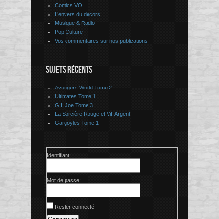
Comics VO
L’envers du décors
Musique & Radio
Pop Culture
Vos commentaires sur nos publications
SUJETS RÉCENTS
Avengers World Tome 2
Ultimates Tome 1
G.I. Joe Tome 3
La Sorcière Rouge et Vif-Argent
Gargoyles Tome 1
Identifiant:
Mot de passe:
Rester connecté