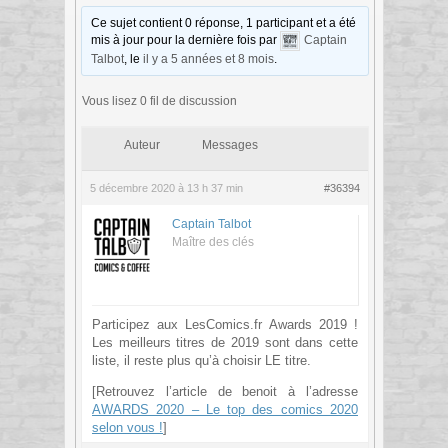
Ce sujet contient 0 réponse, 1 participant et a été
mis à jour pour la dernière fois par
Captain
Talbot
, le
il y a 5 années et 8 mois
.
Vous lisez 0 fil de discussion
Auteur
Messages
5 décembre 2020 à 13 h 37 min
#36394
Captain Talbot
Maître des clés
Participez aux LesComics.fr Awards 2019 !
Les meilleurs titres de 2019 sont dans cette
liste, il reste plus qu’à choisir LE titre.
[Retrouvez l’article de benoit à l’adresse
AWARDS 2020 – Le top des comics 2020
selon vous !
]