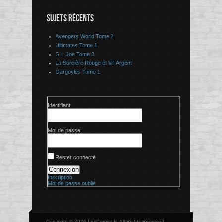
SUJETS RÉCENTS
Avengers World Tome 2
Ultimates Tome 1
G.I. Joe Tome 3
La Sorcière Rouge et Vif-Argent
Gargoyles Tome 1
Identifiant:
Mot de passe:
Rester connecté
Connexion
Inscription
Mot de passe oublié
Copyright © 2026 LesComics.fr, All Rights Reserved.