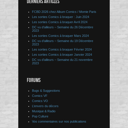
DERNIERS ARTICLES
FCBD 2026 chez Album Comics / Momie Paris
Les sorties Comics à braquer : Juin 2024
Les sorties Comics à braquer Avril 2024
DC vu d’ailleurs – Semaine du 26 Décembre
2023
Les sorties Comics à braquer Mars 2024
DC vu d’ailleurs – Semaine du 19 Décembre
2023
Les sorties Comics à braquer Février 2024
Les sorties Comics à braquer Janvier 2024
DC vu d’ailleurs – Semaine du 21 novembre
2023
FORUMS
Bugs & Suggestions
Comics VF
Comics VO
L’envers du décors
Musique & Radio
Pop Culture
Vos commentaires sur nos publications