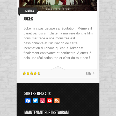
Cinema
Joker
Joker n’a pas usurpé sa réputation. Même s’il
parait parfois simpliste, la manière dont le film
nous met face à nos monstres est
passionnante et l’utilisation de cette
incarnation du chaos qu’est le Joker est
finalement captivante et pertinente. Ajoutez à
cela une réalisation top et c'est du tout bon !
Lire
SUR LES RÉSEAUX
Facebook
Twitter
Instagram
YouTube
Feed
Channel
MAINTENANT SUR INSTAGRAM