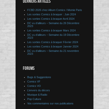
DERNIERS ARTICLES
FCBD 2026 chez Album Comics / Momie Paris
Les sorties Comics à braquer : Juin 2024
Les sorties Comics à braquer Avril 2024
DC vu d’ailleurs – Semaine du 26 Décembre
2023
Les sorties Comics à braquer Mars 2024
DC vu d’ailleurs – Semaine du 19 Décembre
2023
Les sorties Comics à braquer Février 2024
Les sorties Comics à braquer Janvier 2024
DC vu d’ailleurs – Semaine du 21 novembre
2023
FORUMS
Bugs & Suggestions
Comics VF
Comics VO
L’envers du décors
Musique & Radio
Pop Culture
Vos commentaires sur nos publications