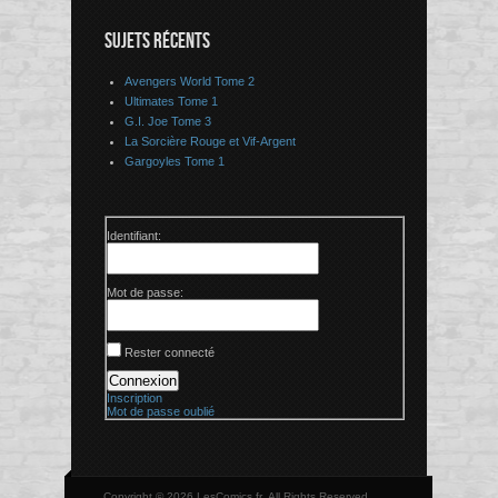
SUJETS RÉCENTS
Avengers World Tome 2
Ultimates Tome 1
G.I. Joe Tome 3
La Sorcière Rouge et Vif-Argent
Gargoyles Tome 1
Identifiant:
Mot de passe:
Rester connecté
Connexion
Inscription
Mot de passe oublié
Copyright © 2026 LesComics.fr, All Rights Reserved.