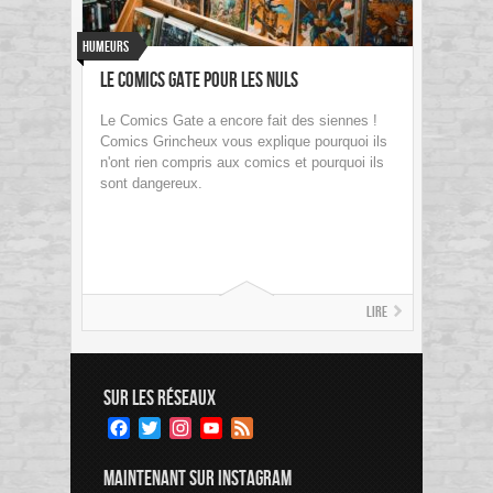
Humeurs
Le Comics Gate pour les nuls
Le Comics Gate a encore fait des siennes !
Comics Grincheux vous explique pourquoi ils
n'ont rien compris aux comics et pourquoi ils
sont dangereux.
Lire
SUR LES RÉSEAUX
Facebook
Twitter
Instagram
YouTube
Feed
Channel
MAINTENANT SUR INSTAGRAM